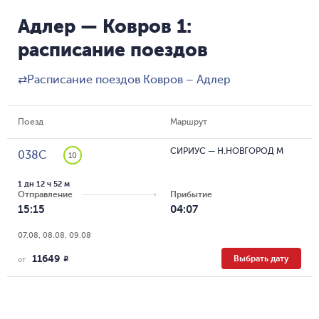
Адлер — Ковров 1:
расписание поездов
⇄
Расписание поездов Ковров – Адлер
Поезд
Маршрут
СИРИУС
—
Н.НОВГОРОД М
038С
10
1 дн 12 ч 52 м
Отправление
Прибытие
15:15
04:07
07.08, 08.08, 09.08
11649
Выбрать дату
R
от