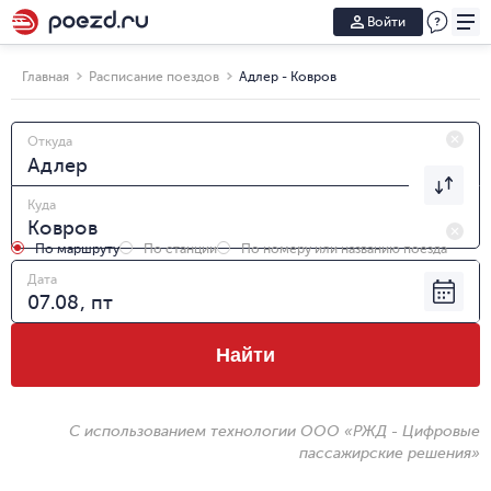
Войти
Главная
Расписание поездов
Адлер - Ковров
Откуда
Куда
По маршруту
По станции
По номеру или названию поезда
Дата
Найти
С использованием технологии ООО «РЖД - Цифровые
пассажирские решения»