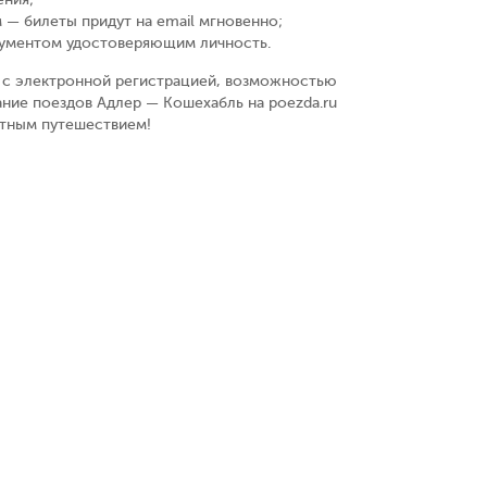
 — билеты придут на email мгновенно
;
кументом удостоверяющим личность
.
у, с электронной регистрацией, возможностью
ание поездов Адлер — Кошехабль на poezda.ru
ятным путешествием!