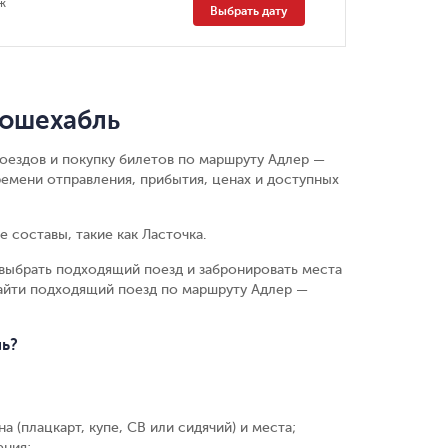
ж
Выбрать дату
Кошехабль
поездов и покупку билетов по маршруту Адлер —
емени отправления, прибытия, ценах и доступных
 составы, такие как Ласточка.
выбрать подходящий поезд и забронировать места
найти подходящий поезд по маршруту Адлер —
ль?
а (плацкарт, купе, СВ или сидячий) и места
;
ения
;