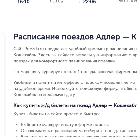
по 01.10 е
16:10
22:06
5 ч 56 м
Расписание поездов Адлер — 
Сайт Poezda.ru предлагает удобный просмотр расписания 
Кошехабль. Здесь вы найдете актуальную информацию о вр
поездах для комфортного планирования поездки.
По маршруту курсирует около 1 поезда, включая фирменные
Удобный и понятный интерфейс с поиском позволят легко 
на удобное время. Используйте поисковую форму, чтобы 
Кошехабль на желаемую дату.
Как купить ж/д билеты на поезд Адлер — Кошехаб
Купить билеты на сайте просто и быстро
:
Выберете маршрут и дату в форме поиска
;
Ознакомьтесь с расписанием, выберите поезд, тип вагон
Введите данные пассажиров, включая паспортные свед