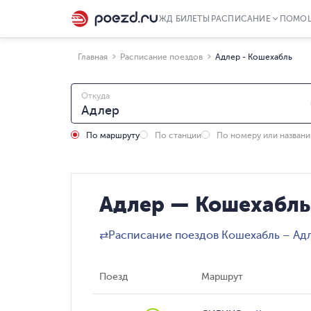
ЖД БИЛЕТЫ
РАСПИСАНИЕ
ПОМО
Главная
Расписание поездов
Адлер - Кошехабль
Откуда
По маршруту
По станции
По номеру или назван
Адлер — Кошехабль
⇄
Расписание поездов Кошехабль – Ад
Поезд
Маршрут