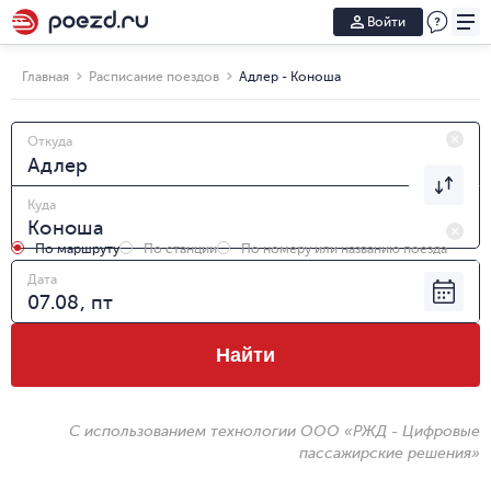
Войти
Главная
Расписание поездов
Адлер - Коноша
Откуда
Куда
По маршруту
По станции
По номеру или названию поезда
Дата
Найти
С использованием технологии ООО «РЖД - Цифровые
пассажирские решения»