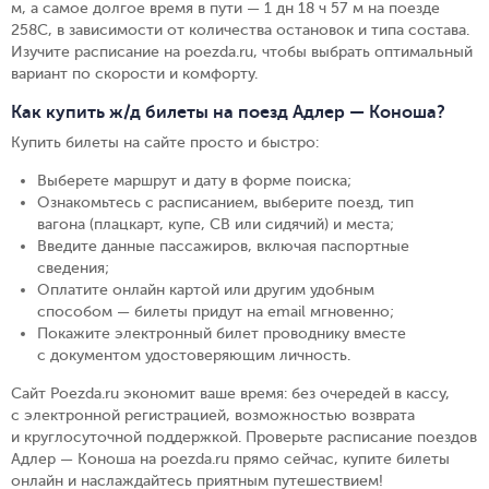
м, а самое долгое время в пути — 1 дн 18 ч 57 м на поезде
258С, в зависимости от количества остановок и типа состава.
Изучите расписание на poezda.ru, чтобы выбрать оптимальный
вариант по скорости и комфорту.
Как купить ж/д билеты на поезд Адлер — Коноша?
Купить билеты на сайте просто и быстро
:
Выберете маршрут и дату в форме поиска
;
Ознакомьтесь с расписанием, выберите поезд, тип
вагона (плацкарт, купе, СВ или сидячий) и места
;
Введите данные пассажиров, включая паспортные
сведения
;
Оплатите онлайн картой или другим удобным
способом — билеты придут на email мгновенно
;
Покажите электронный билет проводнику вместе
с документом удостоверяющим личность
.
Сайт Poezda.ru экономит ваше время: без очередей в кассу,
с электронной регистрацией, возможностью возврата
и круглосуточной поддержкой. Проверьте расписание поездов
Адлер — Коноша на poezda.ru прямо сейчас, купите билеты
онлайн и наслаждайтесь приятным путешествием!