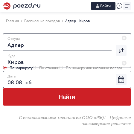
Войти
Главная
Расписание поездов
Адлер - Киров
Откуда
Куда
По маршруту
По станции
По номеру или названию поезда
Дата
Найти
С использованием технологии ООО «РЖД - Цифровые
пассажирские решения»