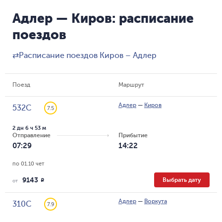
Адлер — Киров: расписание
поездов
⇄
Расписание поездов Киров – Адлер
Поезд
Маршрут
Адлер
—
Киров
532С
7.5
2 дн 6 ч 53 м
Отправление
Прибытие
07:29
14:22
по 01.10 чет
9143
Выбрать дату
R
от
Адлер
—
Воркута
310С
7.9