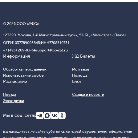
© 2026 ООО «УФС»
123290, Москва, 1-й Магистральный тупик, 5А БЦ «Магистраль Плаза»
ОГРН
1037789003845;
ИНН
7708510731
+7 (495) 269-83-65
support@poezd.ru
Информация
ЖД Билеты
Обработка перс. данных
Мой заказ
Использование cookie
Помощь
Расписание
Блог
Поезда
Скидки и новости
Электрички
Мы в соц. сетях
Вы находитесь на сайте субагента, который осуществляет оформление
электронных проездных и перевозочных документов и услуг от имени