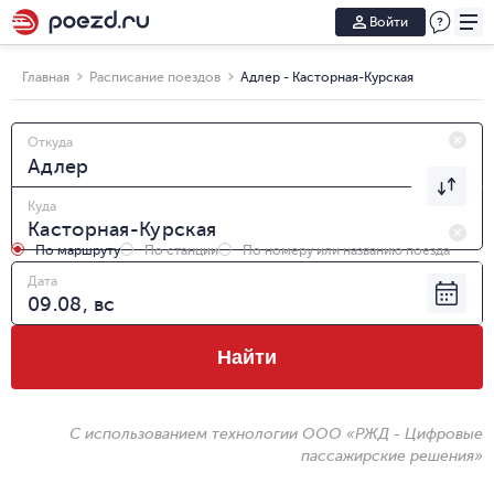
Войти
Главная
Расписание поездов
Адлер - Касторная-Курская
Откуда
Куда
По маршруту
По станции
По номеру или названию поезда
Дата
Найти
С использованием технологии ООО «РЖД - Цифровые
пассажирские решения»