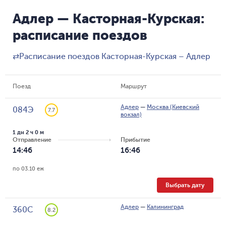
Адлер — Касторная-Курская:
расписание поездов
⇄
Расписание поездов Касторная-Курская – Адлер
Поезд
Маршрут
Адлер
—
Москва (Киевский
084Э
7.7
вокзал)
1 дн 2 ч 0 м
Отправление
Прибытие
14:46
16:46
по 03.10 еж
Выбрать дату
Адлер
—
Калининград
360С
8.2