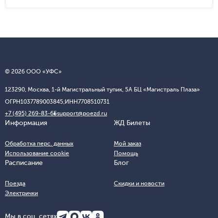
© 2026 ООО «УФС»
123290, Москва, 1-й Магистральный тупик, 5А БЦ «Магистраль Плаза»
ОГРН
1037789003845;
ИНН
7708510731
+7 (495) 269-83-65
support@poezd.ru
Информация
ЖД Билеты
Обработка перс. данных
Мой заказ
Использование cookie
Помощь
Расписание
Блог
Поезда
Скидки и новости
Электрички
Мы в соц. сетях