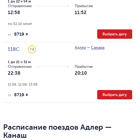
1 дн 22 ч 54 м
Отправление
Прибытие
12:58
11:52
по 02.10 нечет
8719
Выбрать дату
R
от
Адлер
—
Самара
118С
7.8
1 дн 21 ч 32 м
Отправление
Прибытие
22:38
20:10
11.08, 12.08, 13.08
8719
Выбрать дату
R
от
Расписание поездов Адлер —
Канаш