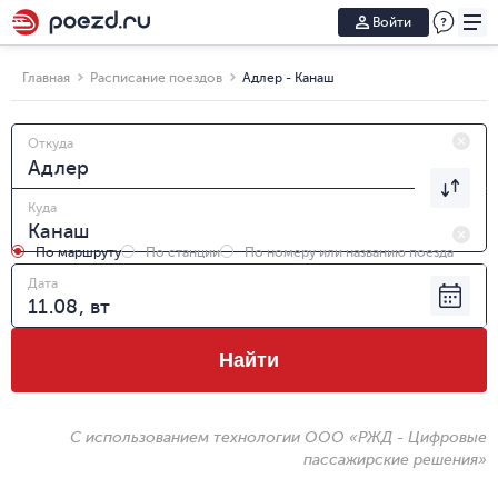
Войти
Главная
Расписание поездов
Адлер - Канаш
Откуда
Куда
По маршруту
По станции
По номеру или названию поезда
Дата
Найти
С использованием технологии ООО «РЖД - Цифровые
пассажирские решения»