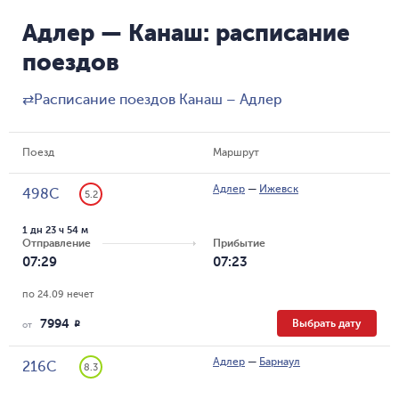
Адлер — Канаш: расписание
поездов
⇄
Расписание поездов Канаш – Адлер
Поезд
Маршрут
Адлер
—
Ижевск
498С
5.2
1 дн 23 ч 54 м
Отправление
Прибытие
07:29
07:23
по 24.09 нечет
7994
Выбрать дату
R
от
Адлер
—
Барнаул
216С
8.3