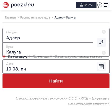
Войти
Главная
Расписание поездов
Адлер - Калуга
Откуда
Куда
По маршруту
По станции
По номеру или названию поезда
Дата
Найти
С использованием технологии ООО «РЖД - Цифровые
пассажирские решения»