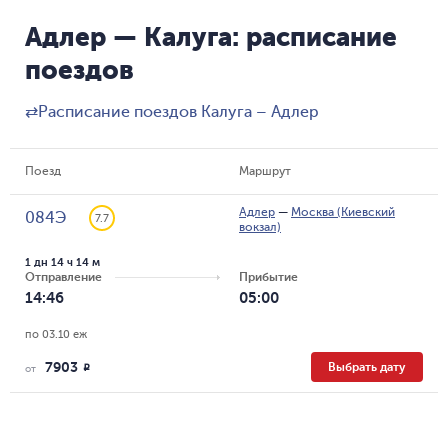
Адлер — Калуга: расписание
поездов
⇄
Расписание поездов Калуга – Адлер
Поезд
Маршрут
Адлер
—
Москва (Киевский
084Э
7.7
вокзал)
1 дн 14 ч 14 м
Отправление
Прибытие
14:46
05:00
по 03.10 еж
7903
Выбрать дату
R
от