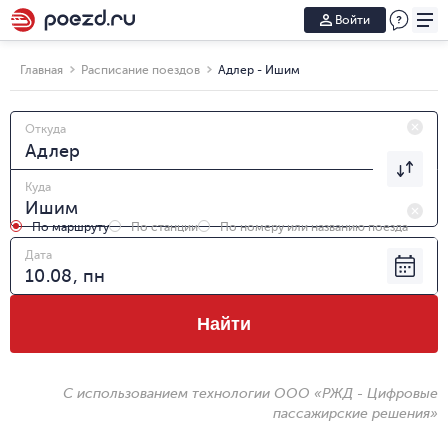
Войти
Главная
Расписание поездов
Адлер - Ишим
Откуда
Куда
По маршруту
По станции
По номеру или названию поезда
Дата
Найти
С использованием технологии ООО «РЖД - Цифровые
пассажирские решения»