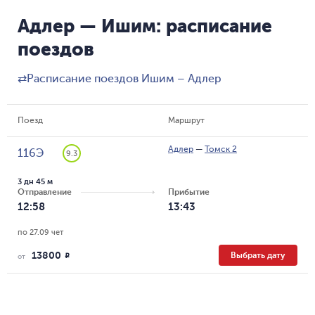
Адлер — Ишим: расписание
поездов
⇄
Расписание поездов Ишим – Адлер
Поезд
Маршрут
Адлер
—
Томск 2
116Э
9.3
3 дн 45 м
Отправление
Прибытие
12:58
13:43
по 27.09 чет
13800
Выбрать дату
R
от