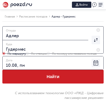
Войти
Главная
Расписание поездов
Адлер - Гудермес
Откуда
Куда
По маршруту
По станции
По номеру или названию поезда
Дата
Найти
С использованием технологии ООО «РЖД - Цифровые
пассажирские решения»