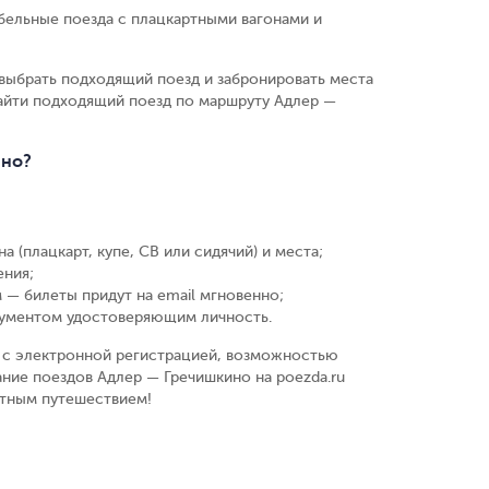
бельные поезда с плацкартными вагонами и
выбрать подходящий поезд и забронировать места
найти подходящий поезд по маршруту Адлер —
ино?
а (плацкарт, купе, СВ или сидячий) и места
;
ения
;
 — билеты придут на email мгновенно
;
кументом удостоверяющим личность
.
у, с электронной регистрацией, возможностью
ание поездов Адлер — Гречишкино на poezda.ru
ятным путешествием!