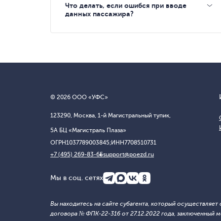
Что делать, если ошибся при вводе
данных пассажира?
© 2026 ООО «УФС»
123290, Москва, 1-й Магистральный тупик,
5А БЦ «Магистраль Плаза»
ОГРН
1037789003845;
ИНН
7708510731
+7 (495) 269-83-65
support@poezd.ru
Мы в соц. сетях
Вы находитесь на сайте субагента, который осуществляе
договора № ФПК-22-316 от 27.12.2022 года, заключенны