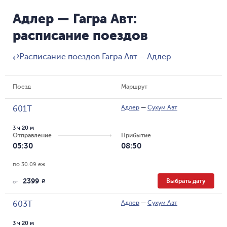
Адлер — Гагра Авт:
расписание поездов
⇄
Расписание поездов Гагра Авт – Адлер
Поезд
Маршрут
Адлер
—
Сухум Авт
601Т
3 ч 20 м
Отправление
Прибытие
05:30
08:50
по 30.09 еж
2399
Выбрать дату
R
от
Адлер
—
Сухум Авт
603Т
3 ч 20 м