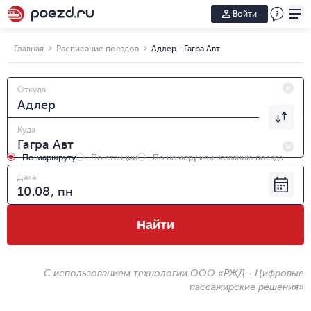
Войти
Главная
Расписание поездов
Адлер - Гагра Авт
Откуда
Куда
По маршруту
По станции
По номеру или названию поезда
Дата
Найти
С использованием технологии ООО «РЖД - Цифровые
пассажирские решения»