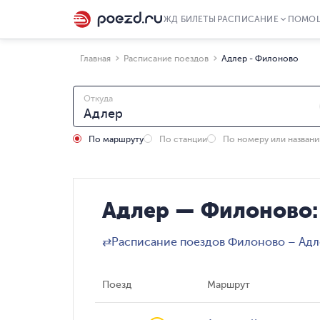
ЖД БИЛЕТЫ
РАСПИСАНИЕ
ПОМО
Главная
Расписание поездов
Адлер - Филоново
Откуда
По маршруту
По станции
По номеру или назван
Адлер — Филоново:
⇄
Расписание поездов Филоново – Ад
Поезд
Маршрут