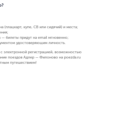
о?
а (плацкарт, купе, СВ или сидячий) и места
;
ения
;
 — билеты придут на email мгновенно
;
кументом удостоверяющим личность
.
у, с электронной регистрацией, возможностью
ание поездов Адлер — Филоново на poezda.ru
ятным путешествием!