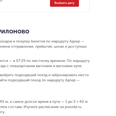
ет
Выбрать дату
Филоново
поездов и покупку билетов по маршруту Адлер —
мени отправления, прибытия, ценах и доступных
ается — в 07:29 по местному времени.
По маршруту
зда с плацкартными вагонами и вагонами-купе.
выбрать подходящий поезд и забронировать места
найти подходящий поезд по маршруту Адлер —
0 м, а самое долгое время в пути — 1 дн 3 ч 40 м
ипа состава. Изучите расписание на poezda.ru,
ту.