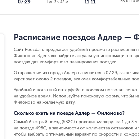
по 01.10 ч
07:29
11:11
1 дн 3 ч 42 м
Расписание поездов Адлер — 
Сайт Poezda.ru предлагает удобный просмотр расписания 
Филоново. Здесь вы найдете актуальную информацию о вре
поездах для комфортного планирования поездки.
Отправление из города Адлер начинается в 07:29, заканчив
курсирует около 2 поездов, включая комфортабельные пое
Удобный и понятный интерфейс с поиском позволят легко 
на удобное время. Используйте поисковую форму, чтобы 
Филоново на желаемую дату.
Сколько ехать на поезде Адлер — Филоново?
Самый быстрый поезд (532С) проходит маршрут за 1 дн 3 ч 4
на поезде 498С, в зависимости от количества остановок и т
чтобы выбрать оптимальный вариант по скорости и комфор