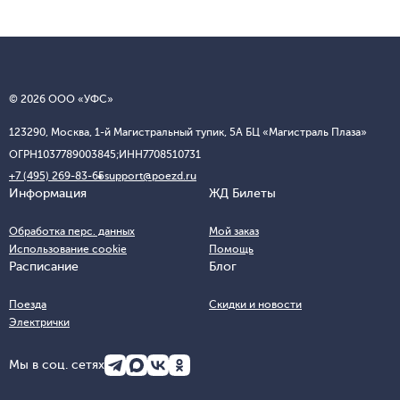
© 2026 ООО «УФС»
123290, Москва, 1-й Магистральный тупик, 5А БЦ «Магистраль Плаза»
ОГРН
1037789003845;
ИНН
7708510731
+7 (495) 269-83-65
support@poezd.ru
Информация
ЖД Билеты
Обработка перс. данных
Мой заказ
Использование cookie
Помощь
Расписание
Блог
Поезда
Скидки и новости
Электрички
Мы в соц. сетях