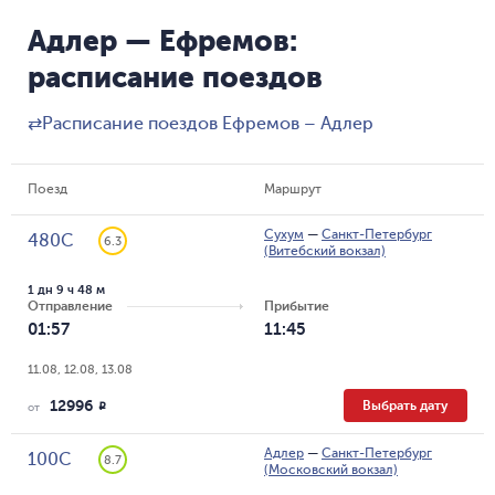
Адлер — Ефремов:
расписание поездов
⇄
Расписание поездов Ефремов – Адлер
Поезд
Маршрут
Сухум
—
Санкт-Петербург
480С
6.3
(Витебский вокзал)
1 дн 9 ч 48 м
Отправление
Прибытие
01:57
11:45
11.08, 12.08, 13.08
12996
Выбрать дату
R
от
Адлер
—
Санкт-Петербург
100С
8.7
(Московский вокзал)