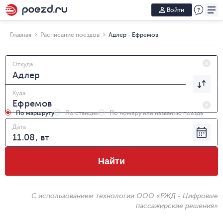
Войти
Главная
Расписание поездов
Адлер - Ефремов
Откуда
Куда
По маршруту
По станции
По номеру или названию поезда
Дата
Найти
С использованием технологии ООО «РЖД - Цифровые
пассажирские решения»