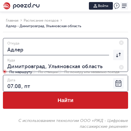
Войти
Главная
Расписание поездов
Адлер - Димитровград, Ульяновская область
Откуда
Куда
По маршруту
По станции
По номеру или названию поезда
Дата
Найти
С использованием технологии ООО «РЖД - Цифровые
пассажирские решения»