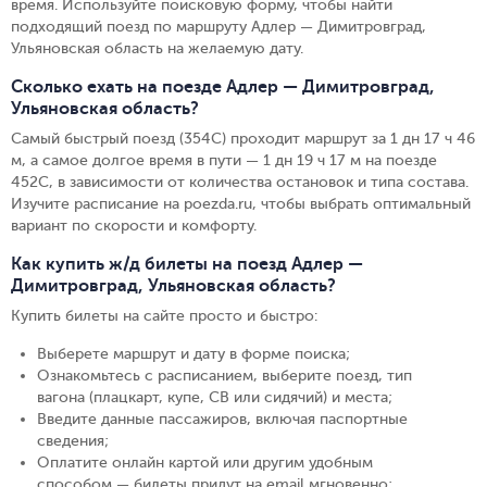
время. Используйте поисковую форму, чтобы найти
подходящий поезд по маршруту Адлер — Димитровград,
Ульяновская область на желаемую дату.
Сколько ехать на поезде Адлер — Димитровград,
Ульяновская область?
Самый быстрый поезд (354С) проходит маршрут за 1 дн 17 ч 46
м, а самое долгое время в пути — 1 дн 19 ч 17 м на поезде
452С, в зависимости от количества остановок и типа состава.
Изучите расписание на poezda.ru, чтобы выбрать оптимальный
вариант по скорости и комфорту.
Как купить ж/д билеты на поезд Адлер —
Димитровград, Ульяновская область?
Купить билеты на сайте просто и быстро
:
Выберете маршрут и дату в форме поиска
;
Ознакомьтесь с расписанием, выберите поезд, тип
вагона (плацкарт, купе, СВ или сидячий) и места
;
Введите данные пассажиров, включая паспортные
сведения
;
Оплатите онлайн картой или другим удобным
способом — билеты придут на email мгновенно
;