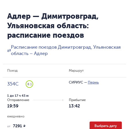
Адлер — Димитровград,
Ульяновская область:
расписание поездов
Расписание поездов Димитровград, Ульяновская
⇄
область – Адлер
Поезд
Маршрут
СИРИУС
—
Пермь
354С
8.1
1 дн 17 ч 43 м
Отправление
Прибытие
19:59
13:42
ежедневно
7291
Выбрать дату
R
от