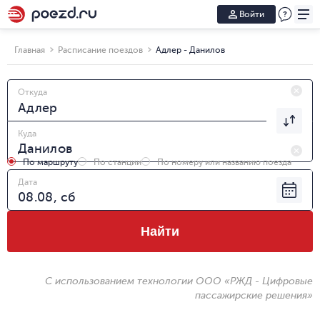
Войти
Главная
Расписание поездов
Адлер - Данилов
Откуда
Куда
По маршруту
По станции
По номеру или названию поезда
Дата
Найти
С использованием технологии ООО «РЖД - Цифровые
пассажирские решения»