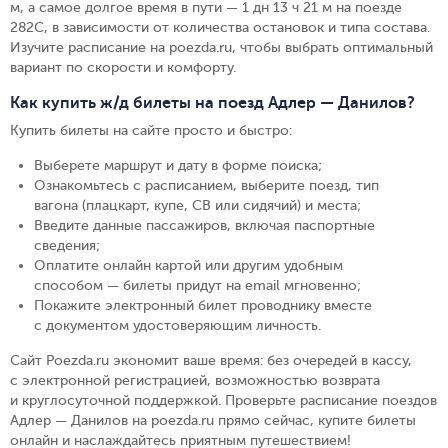
м, а самое долгое время в пути — 1 дн 13 ч 21 м на поезде
282С, в зависимости от количества остановок и типа состава.
Изучите расписание на poezda.ru, чтобы выбрать оптимальный
вариант по скорости и комфорту.
Как купить ж/д билеты на поезд Адлер — Данилов?
Купить билеты на сайте просто и быстро
:
Выберете маршрут и дату в форме поиска
;
Ознакомьтесь с расписанием, выберите поезд, тип
вагона (плацкарт, купе, СВ или сидячий) и места
;
Введите данные пассажиров, включая паспортные
сведения
;
Оплатите онлайн картой или другим удобным
способом — билеты придут на email мгновенно
;
Покажите электронный билет проводнику вместе
с документом удостоверяющим личность
.
Сайт Poezda.ru экономит ваше время: без очередей в кассу,
с электронной регистрацией, возможностью возврата
и круглосуточной поддержкой. Проверьте расписание поездов
Адлер — Данилов на poezda.ru прямо сейчас, купите билеты
онлайн и наслаждайтесь приятным путешествием!