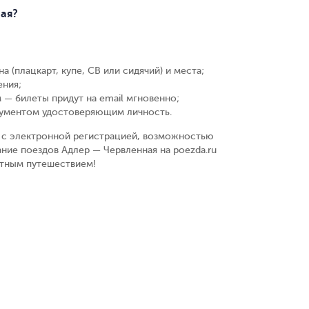
ная?
а (плацкарт, купе, СВ или сидячий) и места
;
ения
;
 — билеты придут на email мгновенно
;
кументом удостоверяющим личность
.
у, с электронной регистрацией, возможностью
ние поездов Адлер — Червленная на poezda.ru
ятным путешествием!