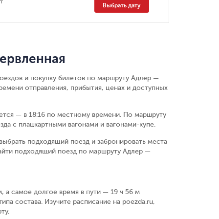
пт
Выбрать дату
Червленная
поездов и покупку билетов по маршруту Адлер —
ремени отправления, прибытия, ценах и доступных
ется — в 18:16 по местному времени.
По маршруту
зда с плацкартными вагонами и вагонами-купе.
выбрать подходящий поезд и забронировать места
найти подходящий поезд по маршруту Адлер —
, а самое долгое время в пути — 19 ч 56 м
ипа состава. Изучите расписание на poezda.ru,
ту.