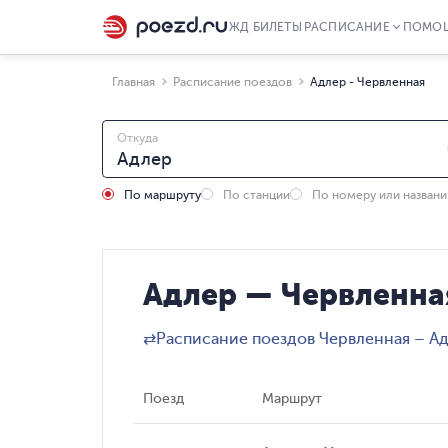
ЖД БИЛЕТЫ
РАСПИСАНИЕ
ПОМО
Главная
Расписание поездов
Адлер - Червленная
Откуда
По маршруту
По станции
По номеру или назван
Адлер — Червленна
⇄
Расписание поездов Червленная – А
Поезд
Маршрут