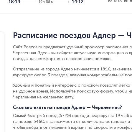
по 18.09  пн, 
18:14
14:12
19 ч 58 м
Расписание поездов Адлер — 
Сайт Poezda.ru предлагает удобный просмотр расписания 
Червленная. Здесь вы найдете актуальную информацию о в
поездах для комфортного планирования поездки.
Отправление из города Адлер начинается в 18:16, заканчива
курсирует около 3 поездов, включая комфортабельные пое
Удобный и понятный интерфейс с поиском позволят легко 
на удобное время. Используйте поисковую форму, чтобы 
Червленная на желаемую дату.
Сколько ехать на поезде Адлер — Червленная?
Самый быстрый поезд (572Э) проходит маршрут за 19 ч 56 м
на поезде 546С, в зависимости от количества остановок и т
чтобы выбрать оптимальный вариант по скорости и комфор