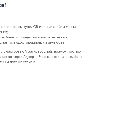
ов?
а (плацкарт, купе, СВ или сидячий) и места
;
ения
;
 — билеты придут на email мгновенно
;
кументом удостоверяющим личность
.
у, с электронной регистрацией, возможностью
ание поездов Адлер — Чернышков на poezda.ru
ятным путешествием!