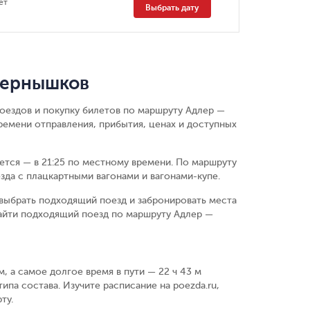
ет
Выбрать дату
Чернышков
поездов и покупку билетов по маршруту Адлер —
емени отправления, прибытия, ценах и доступных
ается — в 21:25 по местному времени.
По маршруту
зда с плацкартными вагонами и вагонами-купе.
выбрать подходящий поезд и забронировать места
найти подходящий поезд по маршруту Адлер —
, а самое долгое время в пути — 22 ч 43 м
ипа состава. Изучите расписание на poezda.ru,
ту.