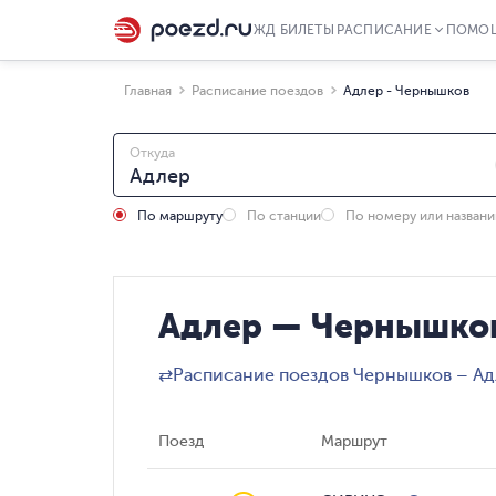
ЖД БИЛЕТЫ
РАСПИСАНИЕ
ПОМО
Главная
Расписание поездов
Адлер - Чернышков
Откуда
По маршруту
По станции
По номеру или назван
Адлер — Чернышков
⇄
Расписание поездов Чернышков – А
Поезд
Маршрут