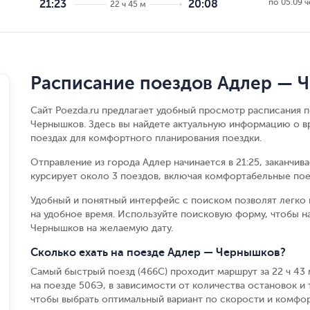
по 05.09 ч
21:23
20:08
22 ч 45 м
Расписание поездов Адлер — 
Сайт Poezda.ru предлагает удобный просмотр расписания 
Чернышков. Здесь вы найдете актуальную информацию о вр
поездах для комфортного планирования поездки.
Отправление из города Адлер начинается в 21:25, заканчив
курсирует около 3 поездов, включая комфортабельные пое
Удобный и понятный интерфейс с поиском позволят легко 
на удобное время. Используйте поисковую форму, чтобы 
Чернышков на желаемую дату.
Сколько ехать на поезде Адлер — Чернышков?
Самый быстрый поезд (466С) проходит маршрут за 22 ч 43 м
на поезде 506Э, в зависимости от количества остановок и т
чтобы выбрать оптимальный вариант по скорости и комфор