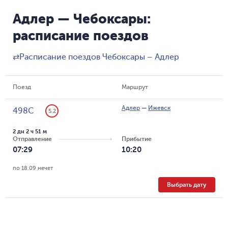
Адлер — Чебоксары:
расписание поездов
⇄
Расписание поездов Чебоксары – Адлер
Поезд
Маршрут
Адлер
—
Ижевск
498С
5.2
2 дн 2 ч 51 м
Отправление
Прибытие
07:29
10:20
по 18.09 нечет
Выбрать дату