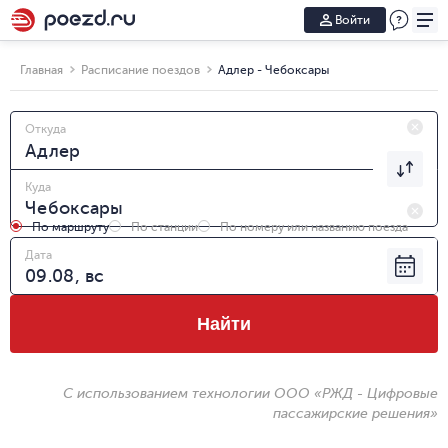
Войти
Главная
Расписание поездов
Адлер - Чебоксары
Откуда
Куда
По маршруту
По станции
По номеру или названию поезда
Дата
Найти
С использованием технологии ООО «РЖД - Цифровые
пассажирские решения»