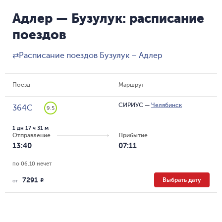
Адлер — Бузулук: расписание
поездов
⇄
Расписание поездов Бузулук – Адлер
Поезд
Маршрут
СИРИУС
—
Челябинск
364С
9.5
1 дн 17 ч 31 м
Отправление
Прибытие
13:40
07:11
по 06.10 нечет
7291
Выбрать дату
R
от