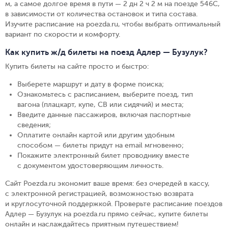
м, а самое долгое время в пути — 2 дн 2 ч 2 м на поезде 546С,
в зависимости от количества остановок и типа состава.
Изучите расписание на poezda.ru, чтобы выбрать оптимальный
вариант по скорости и комфорту.
Как купить ж/д билеты на поезд Адлер — Бузулук?
Купить билеты на сайте просто и быстро
:
Выберете маршрут и дату в форме поиска
;
Ознакомьтесь с расписанием, выберите поезд, тип
вагона (плацкарт, купе, СВ или сидячий) и места
;
Введите данные пассажиров, включая паспортные
сведения
;
Оплатите онлайн картой или другим удобным
способом — билеты придут на email мгновенно
;
Покажите электронный билет проводнику вместе
с документом удостоверяющим личность
.
Сайт Poezda.ru экономит ваше время: без очередей в кассу,
с электронной регистрацией, возможностью возврата
и круглосуточной поддержкой. Проверьте расписание поездов
Адлер — Бузулук на poezda.ru прямо сейчас, купите билеты
онлайн и наслаждайтесь приятным путешествием!