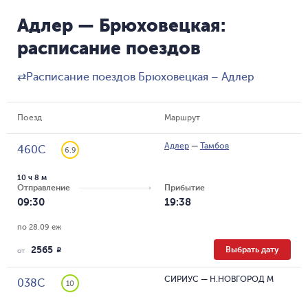
Адлер — Брюховецкая:
расписание поездов
⇄
Расписание поездов Брюховецкая – Адлер
Поезд
Маршрут
Адлер
—
Тамбов
460С
6.9
10 ч 8 м
Отправление
Прибытие
09:30
19:38
по 28.09 еж
2565
Выбрать дату
R
от
СИРИУС
—
Н.НОВГОРОД М
038С
10