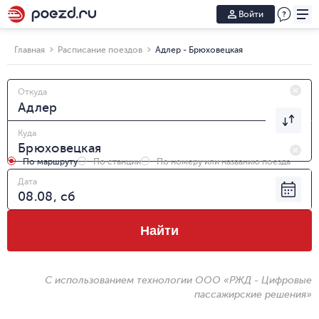
Войти
Главная
Расписание поездов
Адлер - Брюховецкая
Откуда
Куда
По маршруту
По станции
По номеру или названию поезда
Дата
Найти
С использованием технологии ООО «РЖД - Цифровые
пассажирские решения»