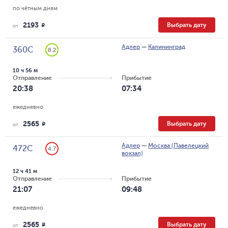
по чётным дням
2193
Выбрать дату
R
от
Адлер
—
Калининград
360С
8.2
10 ч 56 м
Отправление
Прибытие
20:38
07:34
ежедневно
2565
Выбрать дату
R
от
Адлер
—
Москва (Павелецкий
472С
4.7
вокзал)
12 ч 41 м
Отправление
Прибытие
21:07
09:48
ежедневно
2565
Выбрать дату
R
от