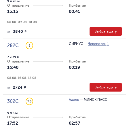
9 ч 26 м
Отправление
Прибытие
15:15
00:41
08.08, 09.08, 10.08
3840
Выбрать дату
R
от
СИРИУС
—
Череповец 1
282С
8
7 ч 39 м
Отправление
Прибытие
16:40
00:19
08.08, 16.08, 18.08
2724
Выбрать дату
R
от
Адлер
—
МИНСК ПАСС
302С
7.6
9 ч 5 м
Отправление
Прибытие
17:52
02:57