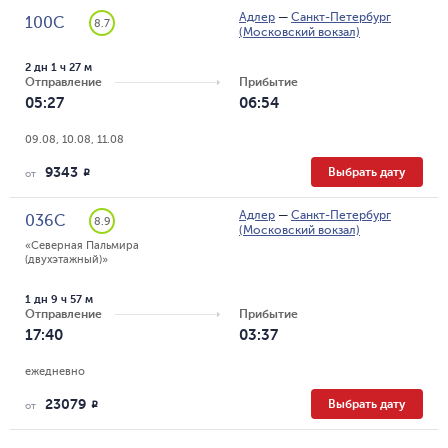
Адлер
—
Санкт-Петербург
100С
8.7
(Московский вокзал)
2 дн 1 ч 27 м
Отправление
Прибытие
05:27
06:54
09.08, 10.08, 11.08
9343
Выбрать дату
R
от
Адлер
—
Санкт-Петербург
036С
8.9
(Московский вокзал)
«Северная Пальмира 
(двухэтажный)»
1 дн 9 ч 57 м
Отправление
Прибытие
17:40
03:37
ежедневно
23079
Выбрать дату
R
от