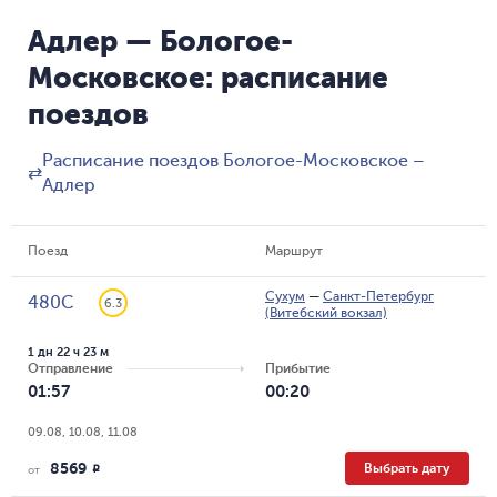
Адлер — Бологое-
Московское: расписание
поездов
Расписание поездов Бологое-Московское –
⇄
Адлер
Поезд
Маршрут
Сухум
—
Санкт-Петербург
480С
6.3
(Витебский вокзал)
1 дн 22 ч 23 м
Отправление
Прибытие
01:57
00:20
09.08, 10.08, 11.08
8569
Выбрать дату
R
от