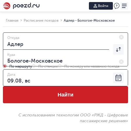
Войти
Главная
Расписание поездов
Адлер - Бологое-Московское
Откуда
Куда
По маршруту
По станции
По номеру или названию поезда
Дата
Найти
С использованием технологии ООО «РЖД - Цифровые
пассажирские решения»