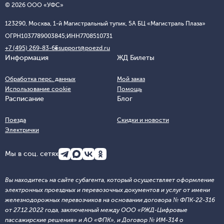
© 2026 ООО «УФС»
123290, Москва, 1-й Магистральный тупик, 5А БЦ «Магистраль Плаза»
ОГРН
1037789003845;
ИНН
7708510731
+7 (495) 269-83-65
support@poezd.ru
Информация
ЖД Билеты
Обработка перс. данных
Мой заказ
Использование cookie
Помощь
Расписание
Блог
Поезда
Скидки и новости
Электрички
Мы в соц. сетях
Вы находитесь на сайте субагента, который осуществляет оформление
электронных проездных и перевозочных документов и услуг от имени
железнодорожных перевозчиков на основании договора № ФПК-22-316
от 27.12.2022 года, заключенный между ООО «РЖД-Цифровые
пассажирские решения» и АО «ФПК», и Договор № ИМ-314 о