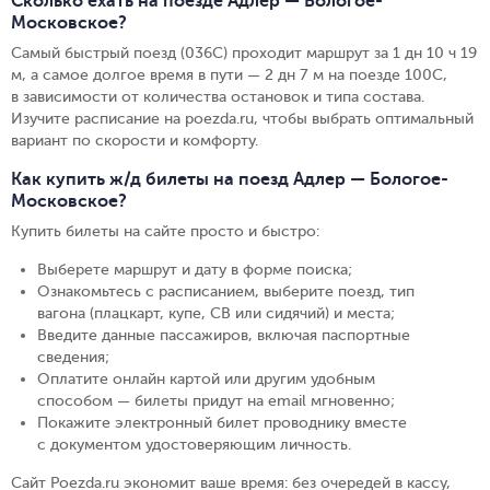
Сколько ехать на поезде Адлер — Бологое-
Московское?
Самый быстрый поезд (036С) проходит маршрут за 1 дн 10 ч 19
м, а самое долгое время в пути — 2 дн 7 м на поезде 100С,
в зависимости от количества остановок и типа состава.
Изучите расписание на poezda.ru, чтобы выбрать оптимальный
вариант по скорости и комфорту.
Как купить ж/д билеты на поезд Адлер — Бологое-
Московское?
Купить билеты на сайте просто и быстро
:
Выберете маршрут и дату в форме поиска
;
Ознакомьтесь с расписанием, выберите поезд, тип
вагона (плацкарт, купе, СВ или сидячий) и места
;
Введите данные пассажиров, включая паспортные
сведения
;
Оплатите онлайн картой или другим удобным
способом — билеты придут на email мгновенно
;
Покажите электронный билет проводнику вместе
с документом удостоверяющим личность
.
Сайт Poezda.ru экономит ваше время: без очередей в кассу,