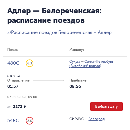
Адлер — Белореченская:
расписание поездов
⇄
Расписание поездов Белореченская – Адлер
Поезд
Маршрут
Сухум
—
Санкт-Петербург
480С
6.3
(Витебский вокзал)
6 ч 59 м
Отправление
Прибытие
01:57
08:56
07.08, 08.08, 09.08
2272
Выбрать дату
R
от
СИРИУС
—
Белгород
548С
2.6