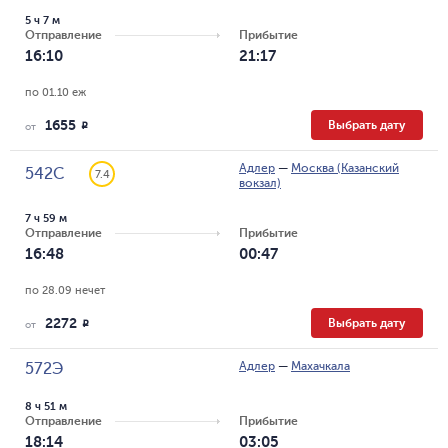
5 ч 7 м
Отправление
Прибытие
16:10
21:17
по 01.10 еж
1655
Выбрать дату
R
от
Адлер
—
Москва (Казанский
542С
7.4
вокзал)
7 ч 59 м
Отправление
Прибытие
16:48
00:47
по 28.09 нечет
2272
Выбрать дату
R
от
Адлер
—
Махачкала
572Э
8 ч 51 м
Отправление
Прибытие
18:14
03:05