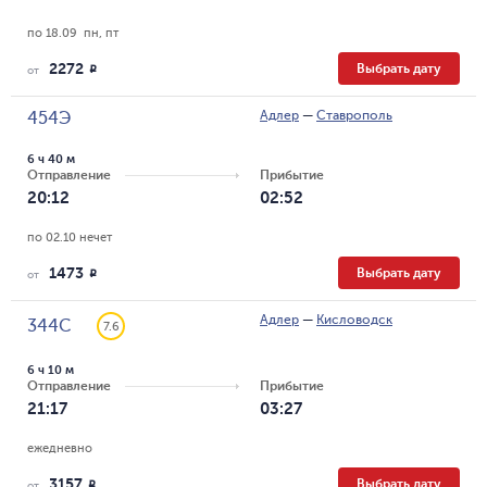
по 18.09  пн, пт
2272
Выбрать дату
R
от
Адлер
—
Ставрополь
454Э
6 ч 40 м
Отправление
Прибытие
20:12
02:52
по 02.10 нечет
1473
Выбрать дату
R
от
Адлер
—
Кисловодск
344С
7.6
6 ч 10 м
Отправление
Прибытие
21:17
03:27
ежедневно
3157
Выбрать дату
R
от