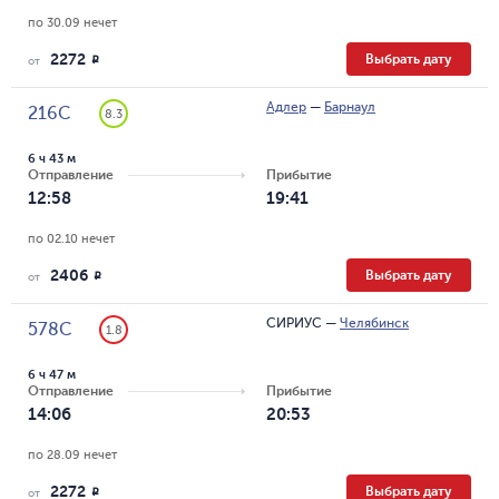
по 30.09 нечет
2272
Выбрать дату
R
от
Адлер
—
Барнаул
216С
8.3
6 ч 43 м
Отправление
Прибытие
12:58
19:41
по 02.10 нечет
2406
Выбрать дату
R
от
СИРИУС
—
Челябинск
578С
1.8
6 ч 47 м
Отправление
Прибытие
14:06
20:53
по 28.09 нечет
2272
Выбрать дату
R
от