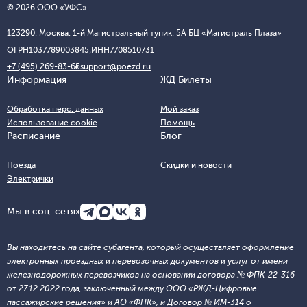
© 2026 ООО «УФС»
123290, Москва, 1-й Магистральный тупик, 5А БЦ «Магистраль Плаза»
ОГРН
1037789003845;
ИНН
7708510731
+7 (495) 269-83-65
support@poezd.ru
Информация
ЖД Билеты
Обработка перс. данных
Мой заказ
Использование cookie
Помощь
Расписание
Блог
Поезда
Скидки и новости
Электрички
Мы в соц. сетях
Вы находитесь на сайте субагента, который осуществляет оформление
электронных проездных и перевозочных документов и услуг от имени
железнодорожных перевозчиков на основании договора № ФПК-22-316
от 27.12.2022 года, заключенный между ООО «РЖД-Цифровые
пассажирские решения» и АО «ФПК», и Договор № ИМ-314 о