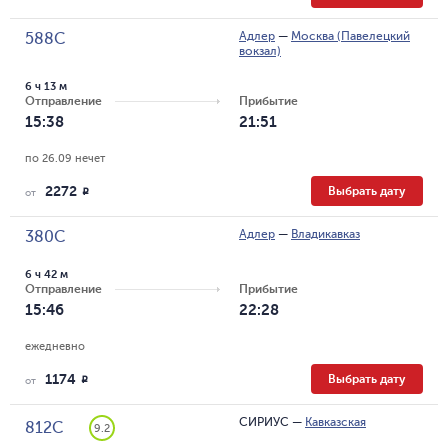
Адлер
—
Москва (Павелецкий
588С
вокзал)
6 ч 13 м
Отправление
Прибытие
15:38
21:51
по 26.09 нечет
2272
Выбрать дату
R
от
Адлер
—
Владикавказ
380С
6 ч 42 м
Отправление
Прибытие
15:46
22:28
ежедневно
1174
Выбрать дату
R
от
СИРИУС
—
Кавказская
812С
9.2