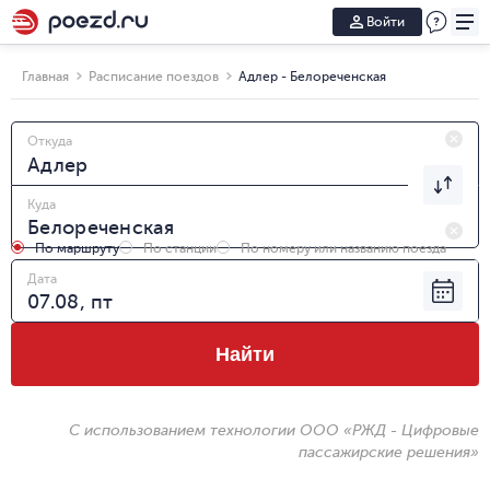
Войти
Главная
Расписание поездов
Адлер - Белореченская
Откуда
Куда
По маршруту
По станции
По номеру или названию поезда
Дата
Найти
С использованием технологии ООО «РЖД - Цифровые
пассажирские решения»