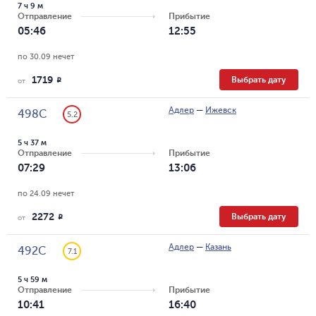
7 ч 9 м
Отправление
Прибытие
05:46
12:55
по 30.09 нечет
1719
Выбрать дату
R
от
Адлер
—
Ижевск
498С
5.2
5 ч 37 м
Отправление
Прибытие
07:29
13:06
по 24.09 нечет
2272
Выбрать дату
R
от
Адлер
—
Казань
492С
7.1
5 ч 59 м
Отправление
Прибытие
10:41
16:40