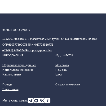
© 2026 ООО «УФС»
123290, Москва, 1-й Магистральный тупик, 5А БЦ «Магистраль Плаза»
ОГРН
1037789003845;
ИНН
7708510731
+7 (495) 269-83-65
support@poezd.ru
Информация
ЖД Билеты
Обработка перс. данных
Мой заказ
Использование cookie
Помощь
Расписание
Блог
Поезда
Скидки и новости
Электрички
Мы в соц. сетях