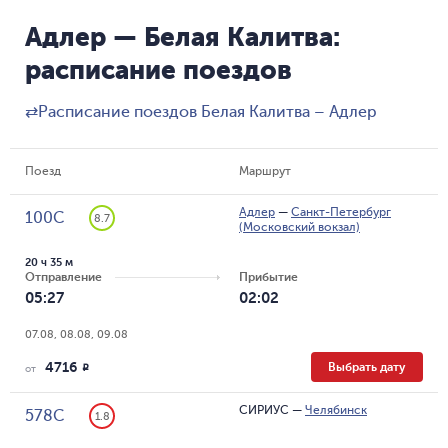
Адлер — Белая Калитва:
расписание поездов
⇄
Расписание поездов Белая Калитва – Адлер
Поезд
Маршрут
Адлер
—
Санкт-Петербург
100С
8.7
(Московский вокзал)
20 ч 35 м
Отправление
Прибытие
05:27
02:02
07.08, 08.08, 09.08
4716
Выбрать дату
R
от
СИРИУС
—
Челябинск
578С
1.8