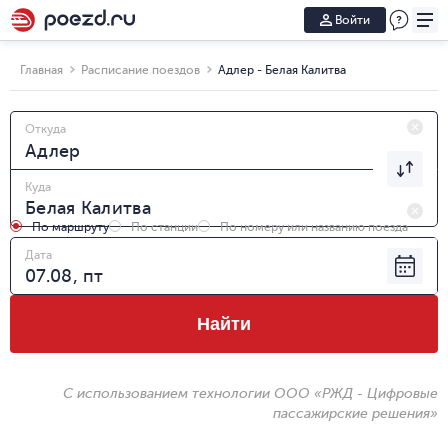
Войти
Главная
Расписание поездов
Адлер - Белая Калитва
Откуда
Куда
По маршруту
По станции
По номеру или названию поезда
Дата
Найти
С использованием технологии ООО «РЖД - Цифровые
пассажирские решения»