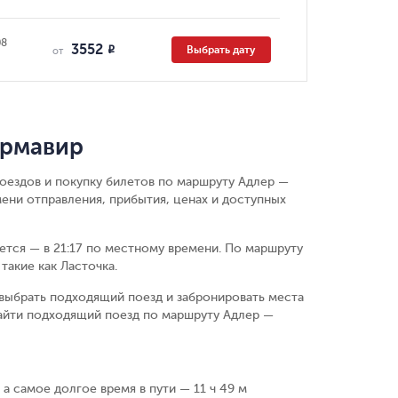
08
3552
Выбрать дату
R
от
Армавир
поездов и покупку билетов по маршруту Адлер —
ени отправления, прибытия, ценах и доступных
ается — в 21:17 по местному времени.
По маршруту
такие как Ласточка.
выбрать подходящий поезд и забронировать места
найти подходящий поезд по маршруту Адлер —
 а самое долгое время в пути — 11 ч 49 м