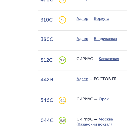
Адлер
—
Воркута
310С
7.9
380С
Адлер
—
Владикавказ
СИРИУС
—
Кавказская
812С
9.2
442Э
Адлер
—
РОСТОВ ГЛ
СИРИУС
—
Орск
546С
6.1
СИРИУС
—
Москва
044С
8.6
(Казанский вокзал)