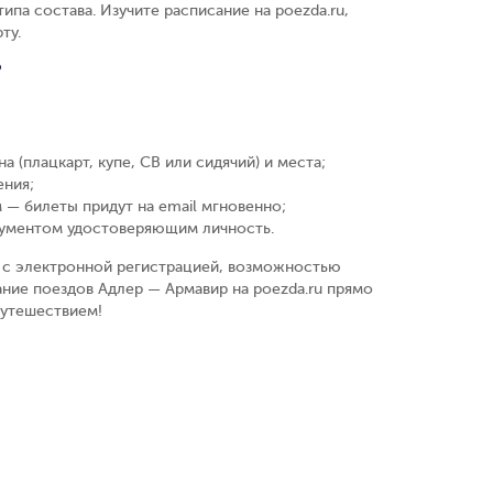
ипа состава. Изучите расписание на poezda.ru,
ту.
?
а (плацкарт, купе, СВ или сидячий) и места
;
ения
;
 — билеты придут на email мгновенно
;
кументом удостоверяющим личность
.
у, с электронной регистрацией, возможностью
ание поездов Адлер — Армавир на poezda.ru прямо
путешествием!