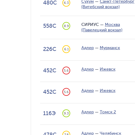
Сухум
—
Санкт-Петербург
480С
6.3
(Витебский вокзал)
СИРИУС
—
Москва
558С
8.9
(Павелецкий вокзал)
Адлер
—
Мурманск
226С
6.1
Адлер
—
Ижевск
452С
5.6
Адлер
—
Ижевск
452С
5.6
Адлер
—
Томск 2
116Э
9.3
Адлер
—
Челябинск
478С
7.8