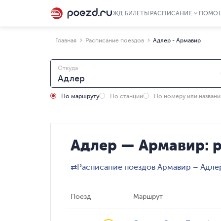
ЖД БИЛЕТЫ
РАСПИСАНИЕ
ПОМО
Главная
Расписание поездов
Адлер - Армавир
Откуда
По маршруту
По станции
По номеру или назван
Адлер — Армавир: 
⇄
Расписание поездов Армавир – Адле
Поезд
Маршрут