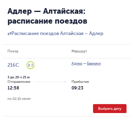
Адлер — Алтайская:
расписание поездов
⇄
Расписание поездов Алтайская – Адлер
Поезд
Маршрут
Адлер
—
Барнаул
216С
8.3
3 дн 20 ч 25 м
Отправление
Прибытие
12:58
09:23
по 02.10 нечет
Выбрать дату