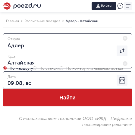
Войти
Главная
Расписание поездов
Адлер - Алтайская
Откуда
Куда
По маршруту
По станции
По номеру или названию поезда
Дата
Найти
С использованием технологии ООО «РЖД - Цифровые
пассажирские решения»