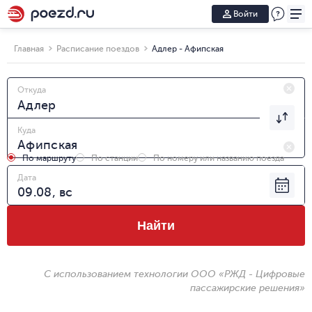
Войти
Главная
Расписание поездов
Адлер - Афипская
Откуда
Куда
По маршруту
По станции
По номеру или названию поезда
Дата
Найти
С использованием технологии ООО «РЖД - Цифровые
пассажирские решения»