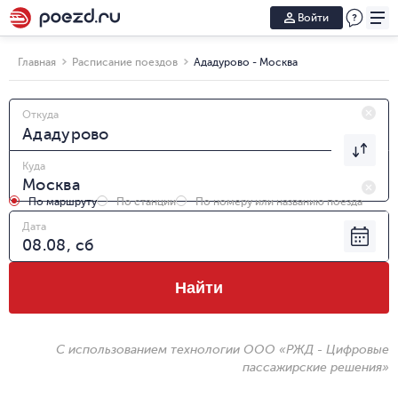
Войти
Главная
Расписание поездов
Ададурово - Москва
Откуда
Куда
По маршруту
По станции
По номеру или названию поезда
Дата
Найти
С использованием технологии ООО «РЖД - Цифровые
пассажирские решения»