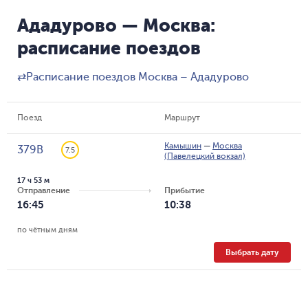
Ададурово — Москва:
расписание поездов
⇄
Расписание поездов Москва – Ададурово
Поезд
Маршрут
Камышин
—
Москва
379В
7.5
(Павелецкий вокзал)
17 ч 53 м
Отправление
Прибытие
16:45
10:38
по чётным дням
Выбрать дату