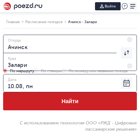
Войти
Главная
Расписание поездов
Ачинск - Залари
Откуда
Куда
По маршруту
По станции
По номеру или названию поезда
Дата
Найти
С использованием технологии ООО «РЖД - Цифровые
пассажирские решения»