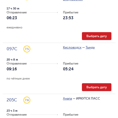
17 ч 30 м
Отправление
Прибытие
06:23
23:53
ежедневно
Выбрать дату
Кисловодск
—
Тында
097С
7.5
20 ч 8 м
Отправление
Прибытие
09:16
05:24
по чётным дням
Выбрать дату
Анапа
—
ИРКУТСК ПАСС
205С
7.6
23 ч 3 м
Отправление
Прибытие