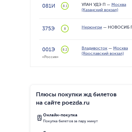
УЛАН УДЭ П
—
Москва
081И
8.1
(Казанский вокзал)
Нерюнгри
—
НОВОСИБ 
375Э
8
Владивосток
—
Москва
001Э
8.2
(Ярославский вокзал)
«Россия»
Плюсы покупки жд билетов
на сайте poezda.ru
Онлайн-покупка
Покупка билетов за пару минут