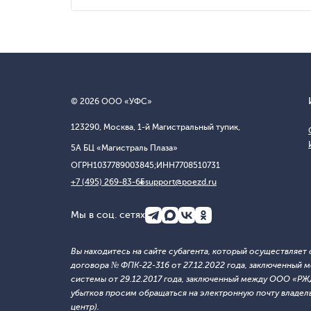
© 2026 ООО «УФС»
123290, Москва, 1-й Магистральный тупик,
5А БЦ «Магистраль Плаза»
ОГРН
1037789003845;
ИНН
7708510731
+7 (495) 269-83-65
support@poezd.ru
Мы в соц. сетях
Вы находитесь на сайте субагента, который осуществляе
договора № ФПК-22-316 от 27.12.2022 года, заключенны
системы от 29.12.2017 года, заключенный между ООО «Р
убытков просим обращаться на электронную почту владельца
центр).