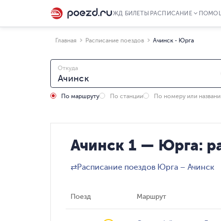
ЖД БИЛЕТЫ
РАСПИСАНИЕ
ПОМО
Главная
Расписание поездов
Ачинск - Юрга
Откуда
По маршруту
По станции
По номеру или назван
Ачинск 1 — Юрга: р
⇄
Расписание поездов Юрга – Ачинск
Поезд
Маршрут