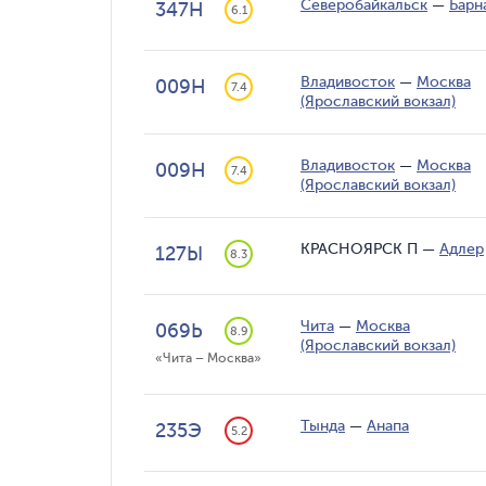
Северобайкальск
—
Барн
347Н
6.1
Владивосток
—
Москва
009Н
7.4
(Ярославский вокзал)
Владивосток
—
Москва
009Н
7.4
(Ярославский вокзал)
КРАСНОЯРСК П
—
Адлер
127Ы
8.3
Чита
—
Москва
069Ь
8.9
(Ярославский вокзал)
«Чита – Москва»
Тында
—
Анапа
235Э
5.2