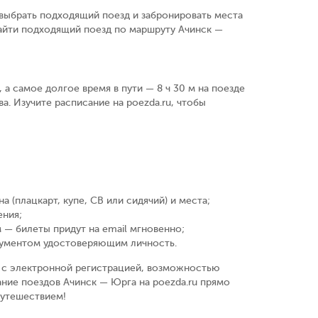
выбрать подходящий поезд и забронировать места
айти подходящий поезд по маршруту Ачинск —
 а самое долгое время в пути — 8 ч 30 м на поезде
а. Изучите расписание на poezda.ru, чтобы
а (плацкарт, купе, СВ или сидячий) и места
;
ения
;
 — билеты придут на email мгновенно
;
кументом удостоверяющим личность
.
у, с электронной регистрацией, возможностью
ание поездов Ачинск — Юрга на poezda.ru прямо
путешествием!