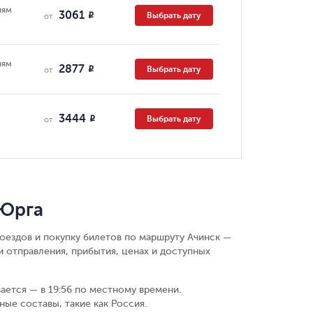
ням
3061
Выбрать дату
R
от
ням
2877
Выбрать дату
R
от
3444
Выбрать дату
R
от
 Юрга
поездов и покупку билетов по маршруту Ачинск —
 отправления, прибытия, ценах и доступных
вается — в 19:56 по местному времени.
ые составы, такие как Россия.