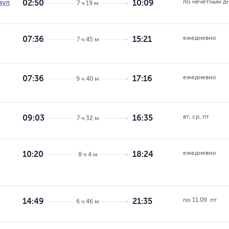
по нечётным д
аул
02:50
10:09
7 ч 19 м
ежедневно
07:36
15:21
7 ч 45 м
ежедневно
07:36
17:16
9 ч 40 м
вт, ср, пт
09:03
16:35
7 ч 32 м
ежедневно
10:20
18:24
8 ч 4 м
по 11.09  пт
14:49
21:35
6 ч 46 м