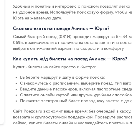
Удобный и понятный интерфейс с поиском позволят легко 
на удобное время. Используйте поисковую форму, чтобы н
Юрга на желаемую дату.
Сколько ехать на поезде Ачинск — Юрга?
Самый быстрый поезд (081И) проходит маршрут за 6 ч 34 м,
069Ь, в зависимости от количества остановок и типа состав
выбрать оптимальный вариант по скорости и комфорту.
Как купить ж/д билеты на поезд Ачинск — Юрга?
Купить билеты на сайте просто и быстро
:
Выберете маршрут и дату в форме поиска
;
Ознакомьтесь с расписанием, выберите поезд, тип вагон
Введите данные пассажиров, включая паспортные свед
Оплатите онлайн картой или другим удобным способом
Покажите электронный билет проводнику вместе с до
Сайт Poezda.ru экономит ваше время: без очередей в касс
возврата и круглосуточной поддержкой. Проверьте распис
сейчас, купите билеты онлайн и наслаждайтесь приятным 