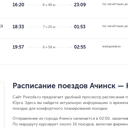
по нечётным д
16:20
23:09
6 ч 49 м
по нечётным д
ГЛ
18:33
01:53
7 ч 20 м
ежедневно
19:57
02:55
6 ч 58 м
Расписание поездов Ачинск —
Сайт Poezda.ru предлагает удобный просмотр расписания 
Юрга. Здесь вы найдете актуальную информацию о времени
поездах для комфортного планирования поездки.
Отправление из города Ачинск начинается в 02:50, заканчи
По маршруту курсирует около 16 поездов, включая фирменн