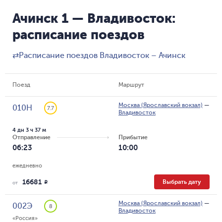
Ачинск 1 — Владивосток:
расписание поездов
⇄
Расписание поездов Владивосток – Ачинск
Поезд
Маршрут
Москва (Ярославский вокзал)
—
010Н
7.7
Владивосток
4 дн 3 ч 37 м
Отправление
Прибытие
06:23
10:00
ежедневно
16681
Выбрать дату
R
от
Москва (Ярославский вокзал)
—
002Э
8
Владивосток
«Россия»