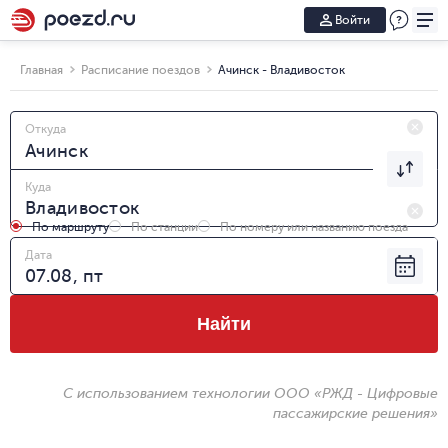
Войти
Главная
Расписание поездов
Ачинск - Владивосток
Откуда
Куда
По маршруту
По станции
По номеру или названию поезда
Дата
Найти
С использованием технологии ООО «РЖД - Цифровые
пассажирские решения»