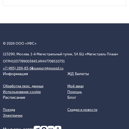
© 2026 ООО «УФС»
123290, Москва, 1-й Магистральный тупик, 5А БЦ «Магистраль Плаза»
ОГРН
1037789003845;
ИНН
7708510731
+7 (495) 269-83-65
support@poezd.ru
Информация
ЖД Билеты
Обработка перс. данных
Мой заказ
Использование cookie
Помощь
Расписание
Блог
Поезда
Скидки и новости
Электрички