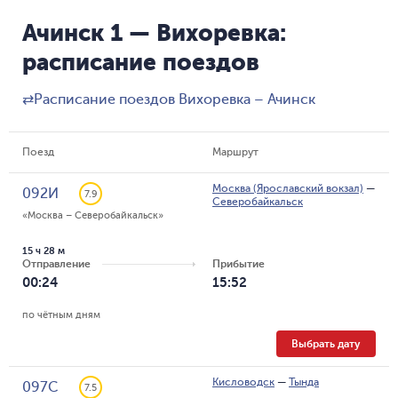
Ачинск 1 — Вихоревка:
расписание поездов
⇄
Расписание поездов Вихоревка – Ачинск
Поезд
Маршрут
Москва (Ярославский вокзал)
—
092И
7.9
Северобайкальск
«Москва – Северобайкальск»
15 ч 28 м
Отправление
Прибытие
00:24
15:52
по чётным дням
Выбрать дату
Кисловодск
—
Тында
097С
7.5