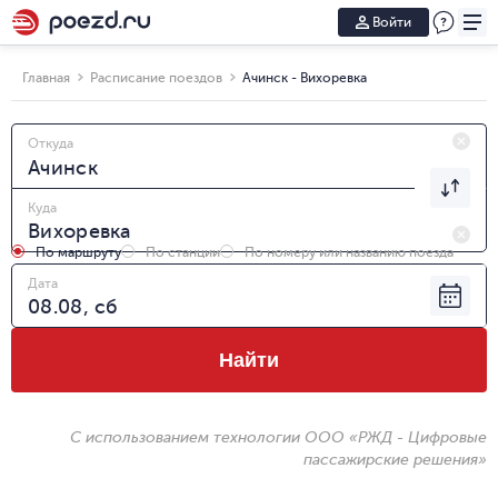
Войти
Главная
Расписание поездов
Ачинск - Вихоревка
Откуда
Куда
По маршруту
По станции
По номеру или названию поезда
Дата
Найти
С использованием технологии ООО «РЖД - Цифровые
пассажирские решения»