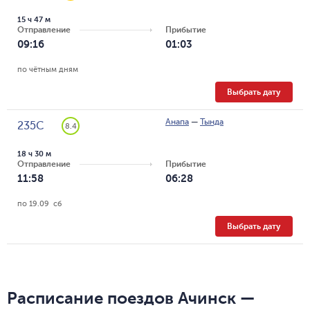
15 ч 47 м
Отправление
Прибытие
09:16
01:03
по чётным дням
Выбрать дату
Анапа
—
Тында
235С
8.4
18 ч 30 м
Отправление
Прибытие
11:58
06:28
по 19.09  сб
Выбрать дату
Расписание поездов Ачинск —