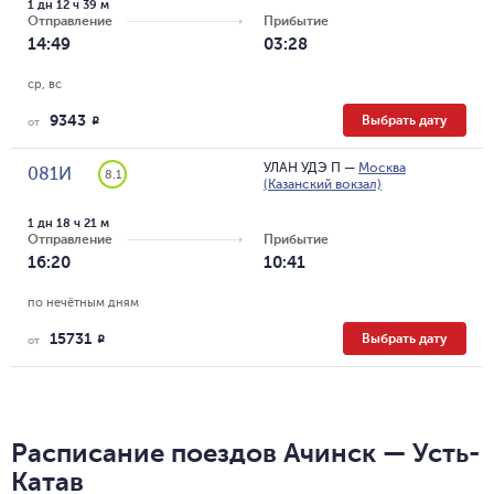
1 дн 12 ч 39 м
Отправление
Прибытие
14:49
03:28
ср, вс
9343
Выбрать дату
R
от
УЛАН УДЭ П
—
Москва
081И
8.1
(Казанский вокзал)
1 дн 18 ч 21 м
Отправление
Прибытие
16:20
10:41
по нечётным дням
15731
Выбрать дату
R
от
Расписание поездов Ачинск — Усть-
Катав