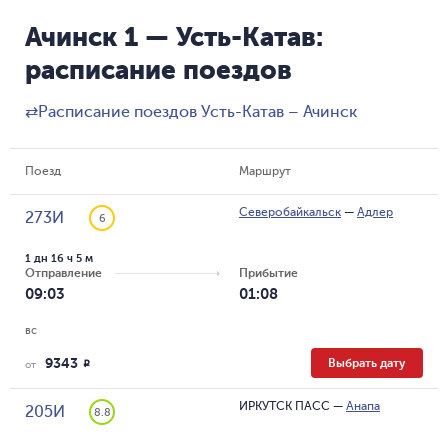
Ачинск 1 — Усть-Катав:
расписание поездов
⇄
Расписание поездов Усть-Катав – Ачинск
Поезд
Маршрут
Северобайкальск
—
Адлер
273И
6
1 дн 16 ч 5 м
Отправление
Прибытие
09:03
01:08
вс
9343
Выбрать дату
R
от
ИРКУТСК ПАСС
—
Анапа
205И
8.8