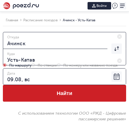
Войти
Главная
Расписание поездов
Ачинск - Усть-Катав
Откуда
Куда
По маршруту
По станции
По номеру или названию поезда
Дата
Найти
С использованием технологии ООО «РЖД - Цифровые
пассажирские решения»