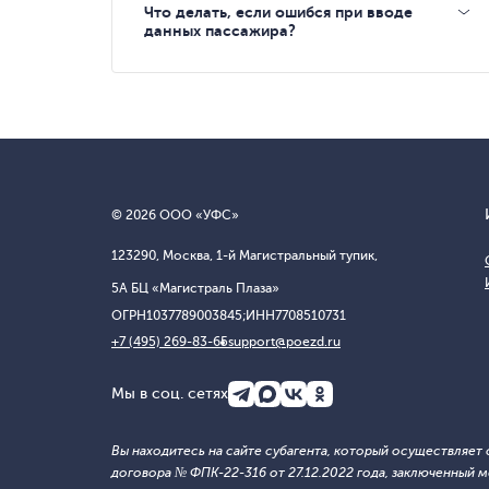
Что делать, если ошибся при вводе
данных пассажира?
© 2026 ООО «УФС»
123290, Москва, 1-й Магистральный тупик,
5А БЦ «Магистраль Плаза»
ОГРН
1037789003845;
ИНН
7708510731
+7 (495) 269-83-65
support@poezd.ru
Мы в соц. сетях
Вы находитесь на сайте субагента, который осуществляе
договора № ФПК-22-316 от 27.12.2022 года, заключенны