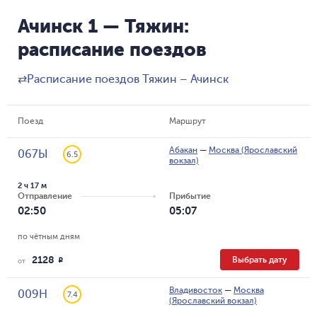
Ачинск 1 — Тяжин:
расписание поездов
⇄
Расписание поездов Тяжин – Ачинск
Поезд
Маршрут
Абакан
—
Москва (Ярославский
067Ы
6.5
вокзал)
2 ч 17 м
Отправление
Прибытие
02:50
05:07
по чётным дням
2128
Выбрать дату
R
от
Владивосток
—
Москва
009Н
7.4
(Ярославский вокзал)