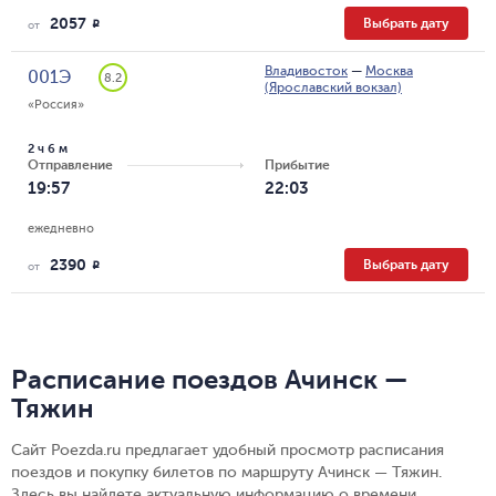
2057
Выбрать дату
R
от
Владивосток
—
Москва
001Э
8.2
(Ярославский вокзал)
«Россия»
2 ч 6 м
Отправление
Прибытие
19:57
22:03
ежедневно
2390
Выбрать дату
R
от
Расписание поездов Ачинск —
Тяжин
Сайт Poezda.ru предлагает удобный просмотр расписания
поездов и покупку билетов по маршруту Ачинск — Тяжин.
Здесь вы найдете актуальную информацию о времени