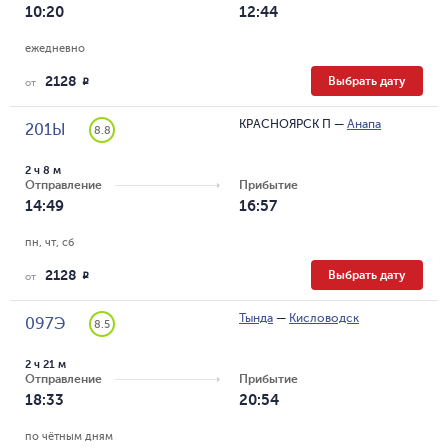
10:20
12:44
ежедневно
2128
Выбрать дату
R
от
КРАСНОЯРСК П
—
Анапа
201Ы
8.8
2 ч 8 м
Отправление
Прибытие
14:49
16:57
пн, чт, сб
2128
Выбрать дату
R
от
Тында
—
Кисловодск
097Э
8.5
2 ч 21 м
Отправление
Прибытие
18:33
20:54
по чётным дням