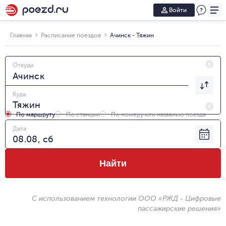
Войти
Главная
Расписание поездов
Ачинск - Тяжин
Откуда
Куда
По маршруту
По станции
По номеру или названию поезда
Дата
Найти
С использованием технологии ООО «РЖД - Цифровые
пассажирские решения»