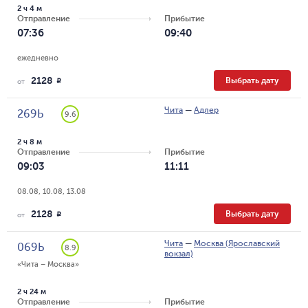
2 ч 4 м
Отправление
Прибытие
07:36
09:40
ежедневно
2128
Выбрать дату
R
от
Чита
—
Адлер
269Ь
9.6
2 ч 8 м
Отправление
Прибытие
09:03
11:11
08.08, 10.08, 13.08
2128
Выбрать дату
R
от
Чита
—
Москва (Ярославский
069Ь
8.9
вокзал)
«Чита – Москва»
2 ч 24 м
Отправление
Прибытие