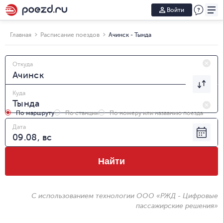
Войти
Главная
Расписание поездов
Ачинск - Тында
Откуда
Куда
По маршруту
По станции
По номеру или названию поезда
Дата
Найти
С использованием технологии ООО «РЖД - Цифровые
пассажирские решения»