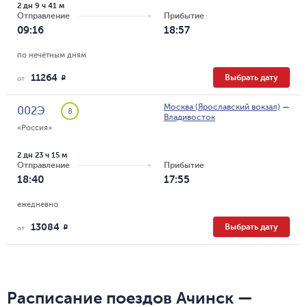
2 дн 9 ч 41 м
Отправление
Прибытие
09:16
18:57
по нечётным дням
11264
Выбрать дату
R
от
Москва (Ярославский вокзал)
—
002Э
8
Владивосток
«Россия»
2 дн 23 ч 15 м
Отправление
Прибытие
18:40
17:55
ежедневно
13084
Выбрать дату
R
от
Расписание поездов Ачинск —