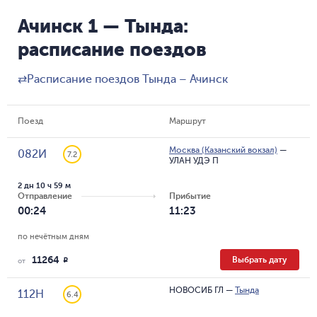
Ачинск 1 — Тында:
расписание поездов
⇄
Расписание поездов Тында – Ачинск
Поезд
Маршрут
Москва (Казанский вокзал)
—
082И
7.2
УЛАН УДЭ П
2 дн 10 ч 59 м
Отправление
Прибытие
00:24
11:23
по нечётным дням
11264
Выбрать дату
R
от
НОВОСИБ ГЛ
—
Тында
112Н
6.4