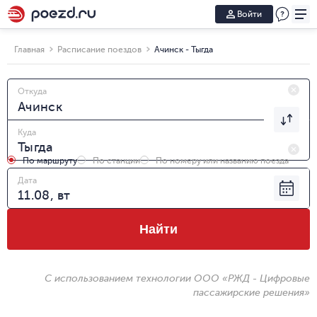
Войти
Главная
Расписание поездов
Ачинск - Тыгда
Откуда
Куда
По маршруту
По станции
По номеру или названию поезда
Дата
Найти
С использованием технологии ООО «РЖД - Цифровые
пассажирские решения»