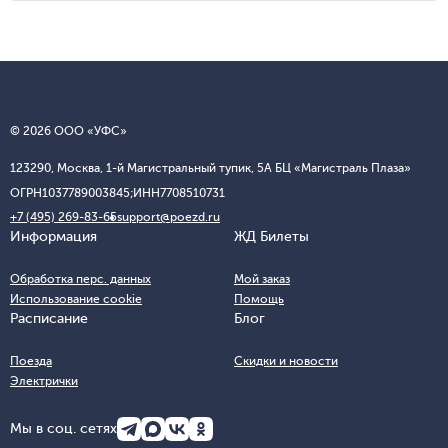
© 2026 ООО «УФС»
123290, Москва, 1-й Магистральный тупик, 5А БЦ «Магистраль Плаза»
ОГРН
1037789003845;
ИНН
7708510731
+7 (495) 269-83-65
support@poezd.ru
Информация
ЖД Билеты
Обработка перс. данных
Мой заказ
Использование cookie
Помощь
Расписание
Блог
Поезда
Скидки и новости
Электрички
Мы в соц. сетях