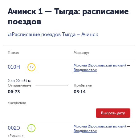
Ачинск 1 — Тыгда: расписание
поездов
⇄
Расписание поездов Тыгда – Ачинск
Поезд
Маршрут
Москва (Ярославский вокзал)
—
010Н
7.7
Владивосток
2 дн 20 ч 51 м
Отправление
Прибытие
06:23
03:14
ежедневно
Выбрать дату
Москва (Ярославский вокзал)
—
002Э
8
Владивосток
«Россия»