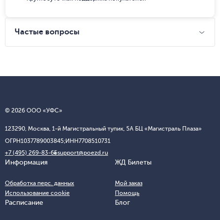
Частые вопросы
© 2026 ООО «УФС»
123290, Москва, 1-й Магистральный тупик, 5А БЦ «Магистраль Плаза»
ОГРН
1037789003845;
ИНН
7708510731
+7 (495) 269-83-65
support@poezd.ru
Информация
ЖД Билеты
Обработка перс. данных
Мой заказ
Использование cookie
Помощь
Расписание
Блог