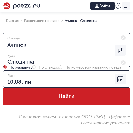
Войти
Главная
Расписание поездов
Ачинск - Слюдянка
Откуда
Куда
По маршруту
По станции
По номеру или названию поезда
Дата
Найти
С использованием технологии ООО «РЖД - Цифровые
пассажирские решения»