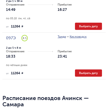
2 дн 1 ч 38 м
Отправление
Прибытие
14:49
16:27
по 05.10  пн, чт, сб
11264
Выбрать дату
R
от
Тында
—
Кисловодск
097Э
8.5
2 дн 5 ч 8 м
Отправление
Прибытие
18:33
23:41
по чётным дням
11264
Выбрать дату
R
от
Расписание поездов Ачинск —
Самара