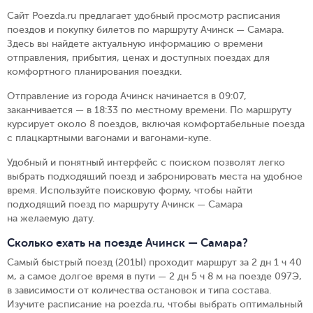
Сайт Poezda.ru предлагает удобный просмотр расписания
поездов и покупку билетов по маршруту Ачинск — Самара.
Здесь вы найдете актуальную информацию о времени
отправления, прибытия, ценах и доступных поездах для
комфортного планирования поездки.
Отправление из города Ачинск начинается в 09:07,
заканчивается — в 18:33 по местному времени.
По маршруту
курсирует около 8 поездов, включая комфортабельные поезда
с плацкартными вагонами и вагонами-купе.
Удобный и понятный интерфейс с поиском позволят легко
выбрать подходящий поезд и забронировать места на удобное
время. Используйте поисковую форму, чтобы найти
подходящий поезд по маршруту Ачинск — Самара
на желаемую дату.
Сколько ехать на поезде Ачинск — Самара?
Самый быстрый поезд (201Ы) проходит маршрут за 2 дн 1 ч 40
м, а самое долгое время в пути — 2 дн 5 ч 8 м на поезде 097Э,
в зависимости от количества остановок и типа состава.
Изучите расписание на poezda.ru, чтобы выбрать оптимальный