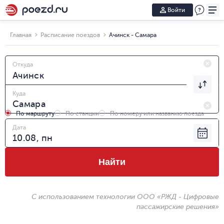
Войти
Главная
Расписание поездов
Ачинск - Самара
Откуда
Куда
По маршруту
По станции
По номеру или названию поезда
Дата
Найти
С использованием технологии ООО «РЖД - Цифровые
пассажирские решения»