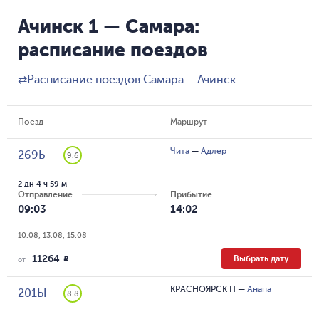
Ачинск 1 — Самара:
расписание поездов
⇄
Расписание поездов Самара – Ачинск
Поезд
Маршрут
Чита
—
Адлер
269Ь
9.6
2 дн 4 ч 59 м
Отправление
Прибытие
09:03
14:02
10.08, 13.08, 15.08
11264
Выбрать дату
R
от
КРАСНОЯРСК П
—
Анапа
201Ы
8.8