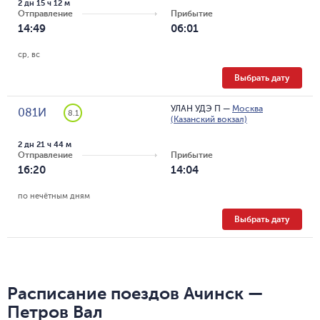
2 дн 15 ч 12 м
Отправление
Прибытие
14:49
06:01
ср, вс
Выбрать дату
УЛАН УДЭ П
—
Москва
081И
8.1
(Казанский вокзал)
2 дн 21 ч 44 м
Отправление
Прибытие
16:20
14:04
по нечётным дням
Выбрать дату
Расписание поездов Ачинск —
Петров Вал