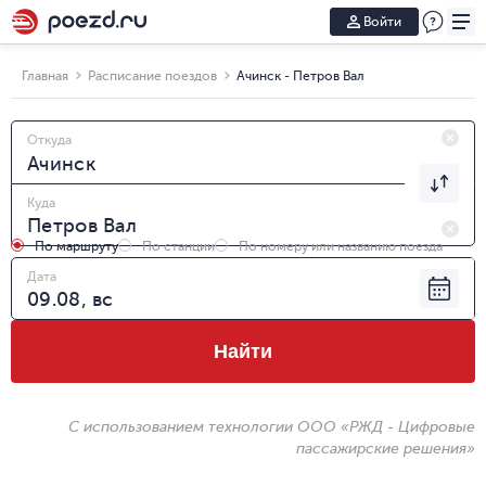
Войти
Главная
Расписание поездов
Ачинск - Петров Вал
Откуда
Куда
По маршруту
По станции
По номеру или названию поезда
Дата
Найти
С использованием технологии ООО «РЖД - Цифровые
пассажирские решения»