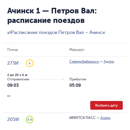
Ачинск 1 — Петров Вал:
расписание поездов
⇄
Расписание поездов Петров Вал – Ачинск
Поезд
Маршрут
Северобайкальск
—
Адлер
273И
6
2 дн 20 ч 6 м
Отправление
Прибытие
09:03
05:09
вс
Выбрать дату
ИРКУТСК ПАСС
—
Анапа
205И
8.8