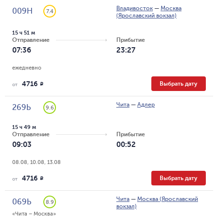
Владивосток
—
Москва
009Н
7.4
(Ярославский вокзал)
15 ч 51 м
Отправление
Прибытие
07:36
23:27
ежедневно
4716
Выбрать дату
R
от
Чита
—
Адлер
269Ь
9.6
15 ч 49 м
Отправление
Прибытие
09:03
00:52
08.08, 10.08, 13.08
4716
Выбрать дату
R
от
Чита
—
Москва (Ярославский
069Ь
8.9
вокзал)
«Чита – Москва»