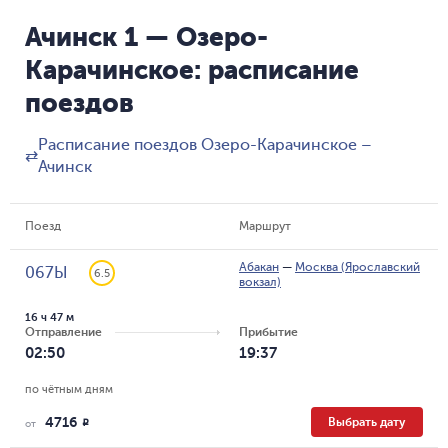
Ачинск 1 — Озеро-
Карачинское: расписание
поездов
Расписание поездов Озеро-Карачинское –
⇄
Ачинск
Поезд
Маршрут
Абакан
—
Москва (Ярославский
067Ы
6.5
вокзал)
16 ч 47 м
Отправление
Прибытие
02:50
19:37
по чётным дням
4716
Выбрать дату
R
от