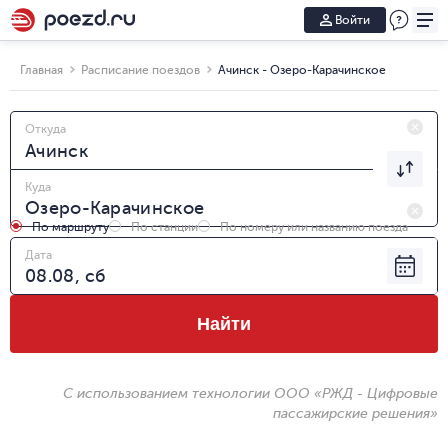
Войти
Главная
Расписание поездов
Ачинск - Озеро-Карачинское
Откуда
Куда
По маршруту
По станции
По номеру или названию поезда
Дата
Найти
С использованием технологии ООО «РЖД - Цифровые
пассажирские решения»