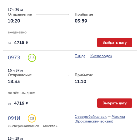
17 ч 39 м
Отправление
Прибытие
10:20
03:59
ежедневно
4716
Выбрать дату
R
от
Тында
—
Кисловодск
097Э
8.5
16 ч 37 м
Отправление
Прибытие
18:33
11:10
по чётным дням
4716
Выбрать дату
R
от
Северобайкальск
—
Москва
091И
7.9
(Ярославский вокзал)
«Северобайкальск – Москва»
15 ч 19 м