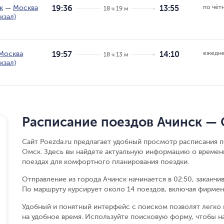
по чёт
к
—
Москва
19:36
13:55
18 ч 19 м
кзал)
ежедн
Москва
19:57
14:10
18 ч 13 м
кзал)
Расписание поездов Ачинск —
Сайт Poezda.ru предлагает удобный просмотр расписания 
Омск. Здесь вы найдете актуальную информацию о времени
поездах для комфортного планирования поездки.
Отправление из города Ачинск начинается в 02:50, заканчи
По маршруту курсирует около 14 поездов, включая фирменн
Удобный и понятный интерфейс с поиском позволят легко 
на удобное время. Используйте поисковую форму, чтобы н