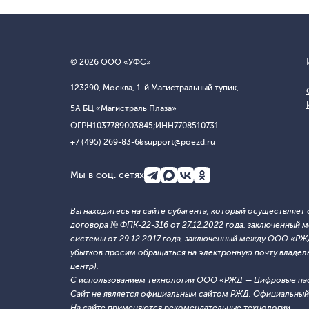
© 2026 ООО «УФС»
123290, Москва, 1-й Магистральный тупик,
5А БЦ «Магистраль Плаза»
ОГРН
1037789003845;
ИНН
7708510731
+7 (495) 269-83-65
support@poezd.ru
Мы в соц. сетях
Вы находитесь на сайте субагента, который осуществляе
договора № ФПК-22-316 от 27.12.2022 года, заключенны
системы от 29.12.2017 года, заключенный между ООО «Р
убытков просим обращаться на электронную почту владельца
центр).
С использованием технологии ООО «РЖД — Цифровые па
Сайт не является официальным сайтом РЖД. Официальный 
На сайте применяются
рекомендательные технологии
.