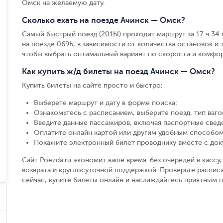
Омск на желаемую дату.
Сколько ехать на поезде Ачинск — Омск?
Самый быстрый поезд (201Ы) проходит маршрут за 17 ч 34 м
на поезде 069Ь, в зависимости от количества остановок и т
чтобы выбрать оптимальный вариант по скорости и комфор
Как купить ж/д билеты на поезд Ачинск — Омск?
Купить билеты на сайте просто и быстро
:
Выберете маршрут и дату в форме поиска
;
Ознакомьтесь с расписанием, выберите поезд, тип вагон
Введите данные пассажиров, включая паспортные свед
Оплатите онлайн картой или другим удобным способом
Покажите электронный билет проводнику вместе с до
Сайт Poezda.ru экономит ваше время: без очередей в касс
возврата и круглосуточной поддержкой. Проверьте распис
сейчас, купите билеты онлайн и наслаждайтесь приятным 