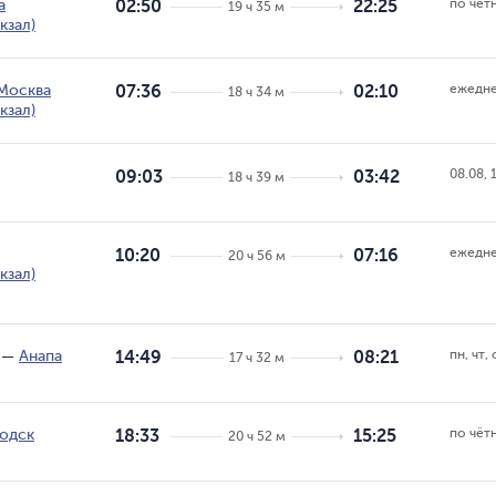
по чёт
а
02:50
22:25
19 ч 35 м
кзал)
ежедн
Москва
07:36
02:10
18 ч 34 м
кзал)
08.08, 
09:03
03:42
18 ч 39 м
ежедн
10:20
07:16
20 ч 56 м
кзал)
пн, чт, 
—
Анапа
14:49
08:21
17 ч 32 м
по чёт
одск
18:33
15:25
20 ч 52 м