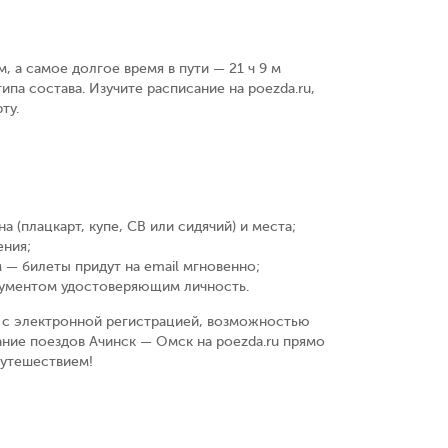
, а самое долгое время в пути — 21 ч 9 м
ипа состава. Изучите расписание на poezda.ru,
ту.
а (плацкарт, купе, СВ или сидячий) и места
;
ения
;
 — билеты придут на email мгновенно
;
кументом удостоверяющим личность
.
у, с электронной регистрацией, возможностью
ание поездов Ачинск — Омск на poezda.ru прямо
путешествием!