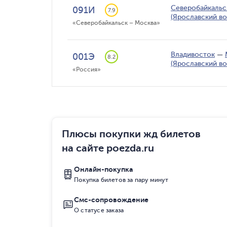
Северобайкальс
091И
7.9
(Ярославский во
«Северобайкальск – Москва»
Владивосток
—
001Э
8.2
(Ярославский во
«Россия»
Плюсы покупки жд билетов
на сайте poezda.ru
Онлайн-покупка
Покупка билетов за пару минут
Смс-сопровождение
О статусе заказа