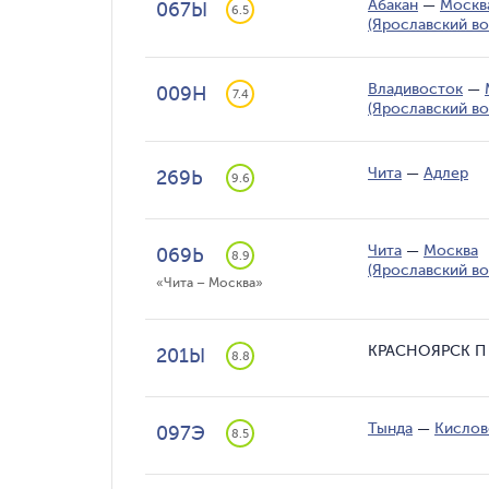
Абакан
—
Москв
067Ы
6.5
(Ярославский во
Владивосток
—
009Н
7.4
(Ярославский во
Чита
—
Адлер
269Ь
9.6
Чита
—
Москва
069Ь
8.9
(Ярославский во
«Чита – Москва»
КРАСНОЯРСК П
201Ы
8.8
Тында
—
Кислов
097Э
8.5