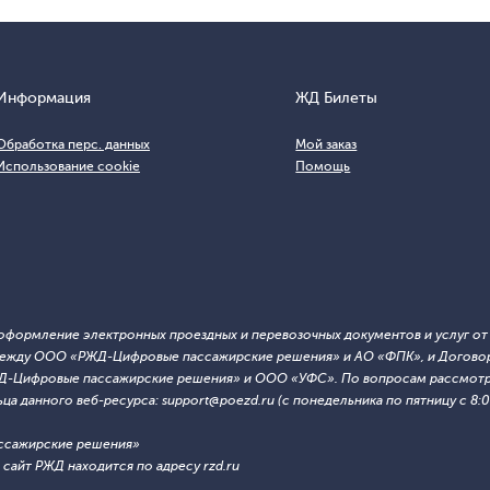
Информация
ЖД Билеты
Обработка перс. данных
Мой заказ
Использование cookie
Помощь
т оформление электронных проездных и перевозочных документов и услуг о
й между ООО «РЖД-Цифровые пассажирские решения» и АО «ФПК», и Договор
ЖД-Цифровые пассажирские решения» и ООО «УФС». По вопросам рассмотре
 данного веб-ресурса: support@poezd.ru (с понедельника по пятницу с 8:00
ссажирские решения»
сайт РЖД находится по адресу rzd.ru