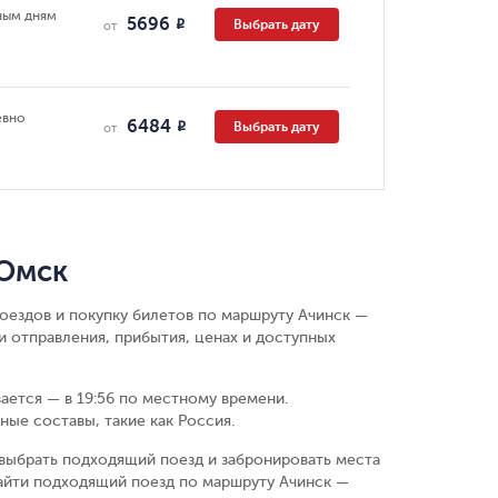
ным дням
5696
Выбрать дату
R
от
евно
6484
Выбрать дату
R
от
 Омск
поездов и покупку билетов по маршруту Ачинск —
 отправления, прибытия, ценах и доступных
вается — в 19:56 по местному времени.
ые составы, такие как Россия.
выбрать подходящий поезд и забронировать места
айти подходящий поезд по маршруту Ачинск —