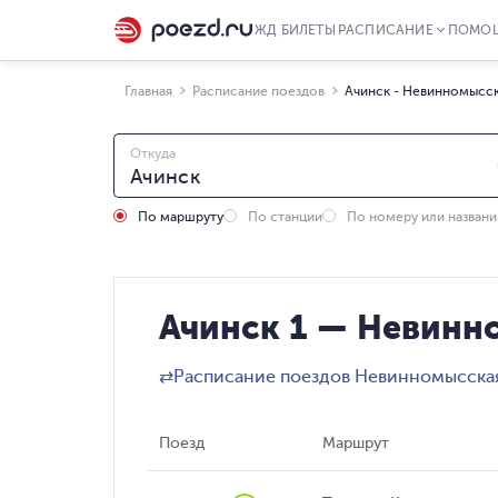
ЖД БИЛЕТЫ
РАСПИСАНИЕ
ПОМО
Главная
Расписание поездов
Ачинск - Невинномысс
Откуда
По маршруту
По станции
По номеру или назван
Ачинск 1 — Невинн
⇄
Расписание поездов Невинномысская
Поезд
Маршрут