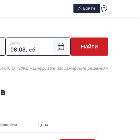
Войти
Дата
Найти
ии ООО «РЖД - Цифровые пассажирские решения»
ов
вижения
Цена