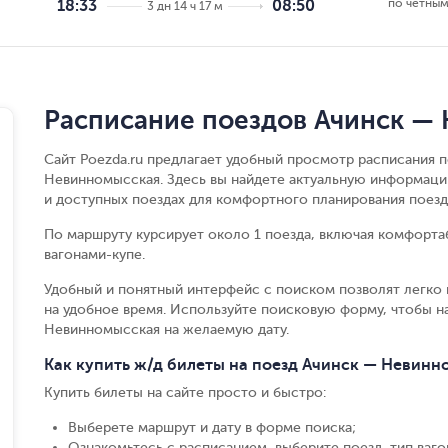
по чётным
18:33
08:50
3 дн 14 ч 17 м
Расписание поездов Ачинск —
Сайт Poezda.ru предлагает удобный просмотр расписания 
Невинномысская. Здесь вы найдете актуальную информаци
и доступных поездах для комфортного планирования поезд
По маршруту курсирует около 1 поезда, включая комфорта
вагонами-купе.
Удобный и понятный интерфейс с поиском позволят легко 
на удобное время. Используйте поисковую форму, чтобы н
Невинномысская на желаемую дату.
Как купить ж/д билеты на поезд Ачинск — Невинн
Купить билеты на сайте просто и быстро
:
Выберете маршрут и дату в форме поиска
;
Ознакомьтесь с расписанием, выберите поезд, тип вагон