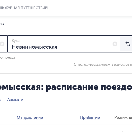
ЩЬ
ЖУРНАЛ ПУТЕШЕСТВИЙ
кая
Куда
ию поезда
С использованием технолог
омысская: расписание поезд
 – Ачинск
Отправление
Прибытие
Режим д