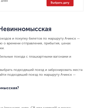
 дням
Выбрать дату
 Невинномысская
поездов и покупку билетов по маршруту Ачинск —
ю о времени отправления, прибытия, ценах
ки.
бельные поезда с плацкартными вагонами и
выбрать подходящий поезд и забронировать места
айти подходящий поезд по маршруту Ачинск —
омысская?
а (плацкарт, купе, СВ или сидячий) и места
;