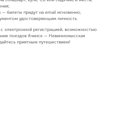
ения
;
 — билеты придут на email мгновенно
;
кументом удостоверяющим личность
.
у, с электронной регистрацией, возможностью
сание поездов Ачинск — Невинномысская
ждайтесь приятным путешествием!