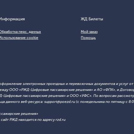
Информация
ЖД Билеты
Обработка перс. данных
Мой заказ
Использование cookie
Помощь
т оформление электронных проездных и перевозочных документов и услуг о
й между ООО «РЖД-Цифровые пассажирские решения» и АО «ФПК», и Договор
ЖД-Цифровые пассажирские решения» и ООО «УФС». По вопросам рассмотре
 данного веб-ресурса: support@poezd.ru (с понедельника по пятницу с 8:00
ссажирские решения»
сайт РЖД находится по адресу rzd.ru