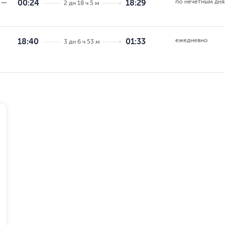
по нечётным дн
—
00:24
18:29
2 дн 18 ч 5 м
ежедневно
18:40
01:33
3 дн 6 ч 53 м