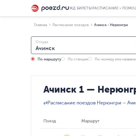
ЖД БИЛЕТЫ
РАСПИСАНИЕ
ПОМО
Главная
Расписание поездов
Ачинск - Нерюнгри
Откуда
По маршруту
По станции
По номеру или назван
Ачинск 1 — Нерюнг
⇄
Расписание поездов Нерюнгри – Ачи
Поезд
Маршрут