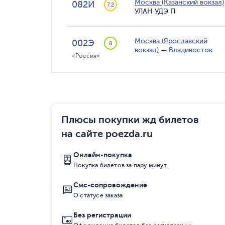
Москва (Казанский вокзал)
082И
7.2
УЛАН УДЭ П
Москва (Ярославский
002Э
8
вокзал)
—
Владивосток
«Россия»
Плюсы покупки жд билетов
на сайте poezda.ru
Онлайн-покупка
Покупка билетов за пару минут
Смс-сопровождение
О статусе заказа
Без регистрации