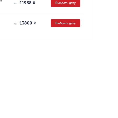
ям
11938
Выбрать дату
R
от
13800
Выбрать дату
R
от