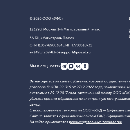
© 2026 ООО «УФС»
123290, Москва, 1-й Магистральный тупик,
5А БЦ «Магистраль Плаза»
ОГРН
1037789003845;
ИНН
7708510731
+7 (495) 269-83-65
support@poezd.ru
Мы в соц. сетях
Вы находитесь на сайте субагента, который осуществляе
договора № ФПК-22-316 от 27.12.2022 года, заключенны
системы от 29.12.2017 года, заключенный между ООО «Р
убытков просим обращаться на электронную почту владельца
центр).
С использованием технологии ООО «РЖД — Цифровые па
Сайт не является официальным сайтом РЖД. Официальный 
На сайте применяются
рекомендательные технологии
.