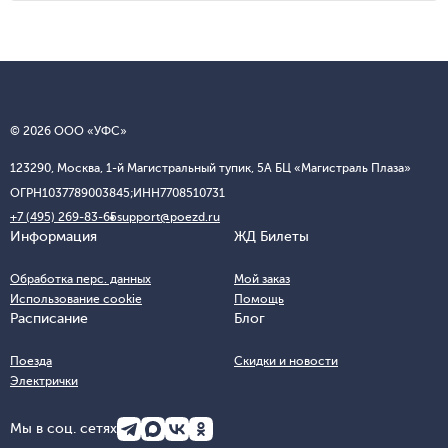
© 2026 ООО «УФС»
123290, Москва, 1-й Магистральный тупик, 5А БЦ «Магистраль Плаза»
ОГРН
1037789003845;
ИНН
7708510731
+7 (495) 269-83-65
support@poezd.ru
Информация
ЖД Билеты
Обработка перс. данных
Мой заказ
Использование cookie
Помощь
Расписание
Блог
Поезда
Скидки и новости
Электрички
Мы в соц. сетях