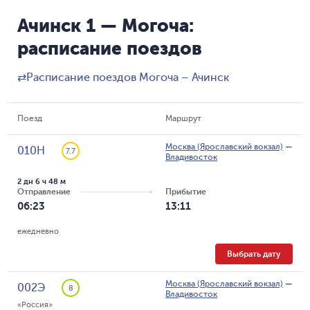
Ачинск 1 — Могоча:
расписание поездов
⇄
Расписание поездов Могоча – Ачинск
Поезд
Маршрут
Москва (Ярославский вокзал)
—
010Н
7.7
Владивосток
2 дн 6 ч 48 м
Отправление
Прибытие
06:23
13:11
ежедневно
Выбрать дату
Москва (Ярославский вокзал)
—
002Э
8
Владивосток
«Россия»