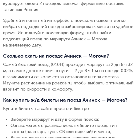
курсирует около 2 поездов, включая фирменные составы,
такие как Россия.
Удобный и понятный интерфейс с поиском позволят легко
выбрать подходящий поезд и забронировать места на удобное
время. Используйте поисковую форму, чтобы найти
подходящий поезд по маршруту Ачинск — Могоча
на желаемую дату.
Сколько ехать на поезде Ачинск — Могоча?
Самый быстрый поезд (010Н) проходит маршрут за 2 дн 6 ч 32
м, а самое долгое время в пути — 2 дн 8 ч 1 м на поезде 002Э,
в зависимости от количества остановок и типа состава.
Изучите расписание на poezda.ru, чтобы выбрать оптимальный
вариант по скорости и комфорту.
Как купить ж/д билеты на поезд Ачинск — Могоча?
Купить билеты на сайте просто и быстро
:
Выберете маршрут и дату в форме поиска
;
Ознакомьтесь с расписанием, выберите поезд, тип
вагона (плацкарт, купе, СВ или сидячий) и места
;
Введите данные пассажиров, включая паспортные