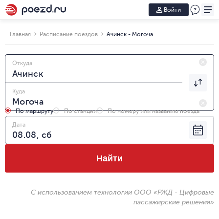
Войти
Главная
Расписание поездов
Ачинск - Могоча
Откуда
Куда
По маршруту
По станции
По номеру или названию поезда
Дата
Найти
С использованием технологии ООО «РЖД - Цифровые
пассажирские решения»