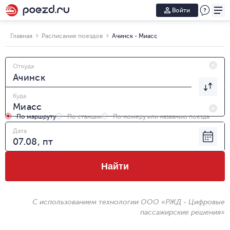
Войти
Главная
Расписание поездов
Ачинск - Миасс
Откуда
Куда
По маршруту
По станции
По номеру или названию поезда
Дата
Найти
С использованием технологии ООО «РЖД - Цифровые
пассажирские решения»