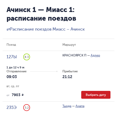
Ачинск 1 — Миасс 1:
расписание поездов
⇄
Расписание поездов Миасс – Ачинск
Поезд
Маршрут
КРАСНОЯРСК П
—
Адлер
127Ы
8.3
1 дн 12 ч 9 м
Отправление
Прибытие
09:03
21:12
вт, ср, пт
7903
Выбрать дату
R
от
Тында
—
Анапа
235Э
5.2