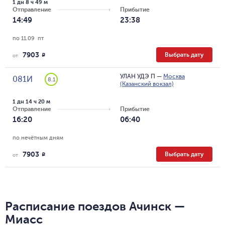
1 дн 8 ч 49 м
Отправление
Прибытие
14:49
23:38
по 11.09  пт
7903
Выбрать дату
R
от
УЛАН УДЭ П
—
Москва
081И
8.1
(Казанский вокзал)
1 дн 14 ч 20 м
Отправление
Прибытие
16:20
06:40
по нечётным дням
7903
Выбрать дату
R
от
Расписание поездов Ачинск —
Миасс