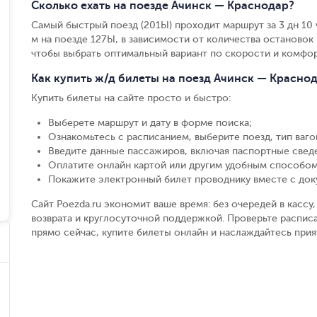
Сколько ехать на поезде Ачинск — Краснодар?
Самый быстрый поезд (201Ы) проходит маршрут за 3 дн 10 ч
м на поезде 127Ы, в зависимости от количества остановок и
чтобы выбрать оптимальный вариант по скорости и комфор
Как купить ж/д билеты на поезд Ачинск — Красно
Купить билеты на сайте просто и быстро
:
Выберете маршрут и дату в форме поиска
;
Ознакомьтесь с расписанием, выберите поезд, тип вагон
Введите данные пассажиров, включая паспортные свед
Оплатите онлайн картой или другим удобным способом
Покажите электронный билет проводнику вместе с до
Сайт Poezda.ru экономит ваше время: без очередей в касс
возврата и круглосуточной поддержкой. Проверьте расписа
прямо сейчас, купите билеты онлайн и наслаждайтесь при