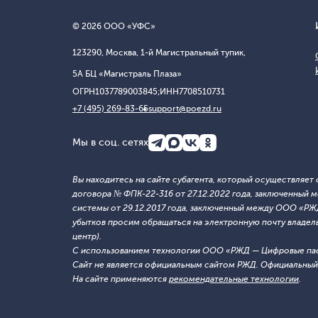
© 2026 ООО «УФС»
123290, Москва, 1-й Магистральный тупик,
5А БЦ «Магистраль Плаза»
ОГРН
1037789003845;
ИНН
7708510731
+7 (495) 269-83-65
support@poezd.ru
Мы в соц. сетях
Вы находитесь на сайте субагента, который осуществляе
договора № ФПК-22-316 от 27.12.2022 года, заключенны
системы от 29.12.2017 года, заключенный между ООО «Р
убытков просим обращаться на электронную почту владельца
центр).
С использованием технологии ООО «РЖД — Цифровые па
Сайт не является официальным сайтом РЖД. Официальный 
На сайте применяются
рекомендательные технологии
.