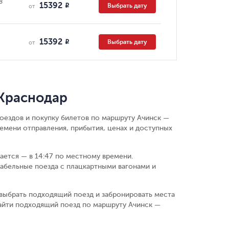
8
15392
Выбрать дату
R
от
15392
Выбрать дату
R
от
 Краснодар
поездов и покупку билетов по маршруту Ачинск —
емени отправления, прибытия, ценах и доступных
вается — в 14:47 по местному времени.
абельные поезда с плацкартными вагонами и
выбрать подходящий поезд и забронировать места
айти подходящий поезд по маршруту Ачинск —