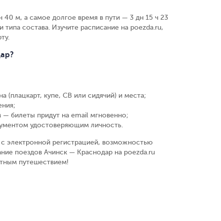
 40 м, а самое долгое время в пути — 3 дн 15 ч 23
 типа состава. Изучите расписание на poezda.ru,
ту.
дар?
а (плацкарт, купе, СВ или сидячий) и места
;
ения
;
 — билеты придут на email мгновенно
;
кументом удостоверяющим личность
.
у, с электронной регистрацией, возможностью
ние поездов Ачинск — Краснодар на poezda.ru
ятным путешествием!