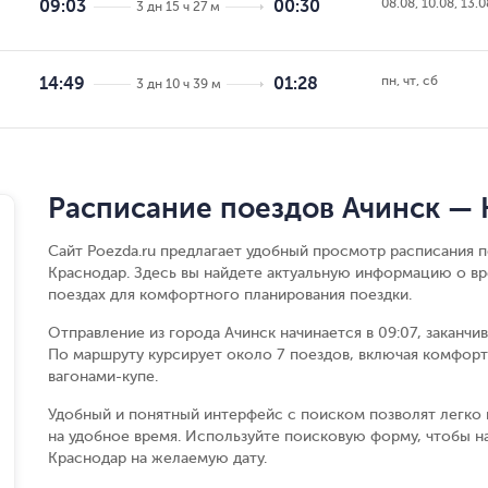
08.08, 10.08, 13.0
09:03
00:30
3 дн 15 ч 27 м
пн, чт, сб
14:49
01:28
3 дн 10 ч 39 м
Расписание поездов Ачинск —
Сайт Poezda.ru предлагает удобный просмотр расписания 
Краснодар. Здесь вы найдете актуальную информацию о вр
поездах для комфортного планирования поездки.
Отправление из города Ачинск начинается в 09:07, заканчи
По маршруту курсирует около 7 поездов, включая комфорт
вагонами-купе.
Удобный и понятный интерфейс с поиском позволят легко 
на удобное время. Используйте поисковую форму, чтобы н
Краснодар на желаемую дату.