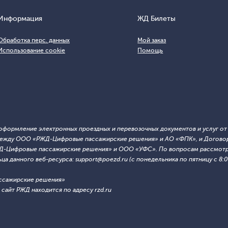
Информация
ЖД Билеты
Обработка перс. данных
Мой заказ
Использование cookie
Помощь
т оформление электронных проездных и перевозочных документов и услуг о
й между ООО «РЖД-Цифровые пассажирские решения» и АО «ФПК», и Договор
ЖД-Цифровые пассажирские решения» и ООО «УФС». По вопросам рассмотре
 данного веб-ресурса: support@poezd.ru (с понедельника по пятницу с 8:00
ссажирские решения»
сайт РЖД находится по адресу rzd.ru