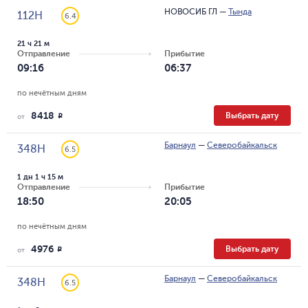
НОВОСИБ ГЛ
—
Тында
112Н
6.4
21 ч 21 м
Отправление
Прибытие
09:16
06:37
по нечётным дням
8418
Выбрать дату
R
от
Барнаул
—
Северобайкальск
348Н
6.5
1 дн 1 ч 15 м
Отправление
Прибытие
18:50
20:05
по нечётным дням
4976
Выбрать дату
R
от
Барнаул
—
Северобайкальск
348Н
6.5