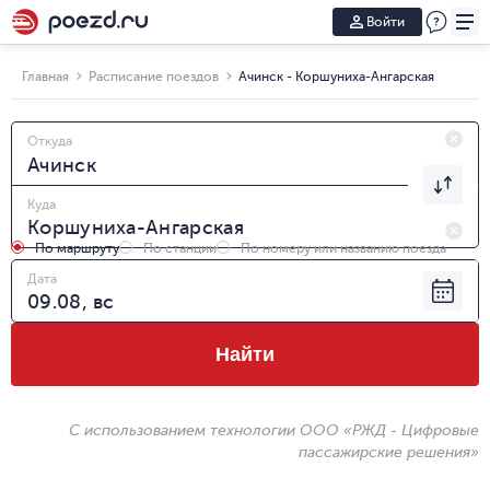
Войти
Главная
Расписание поездов
Ачинск - Коршуниха-Ангарская
Откуда
Куда
По маршруту
По станции
По номеру или названию поезда
Дата
Найти
С использованием технологии ООО «РЖД - Цифровые
пассажирские решения»