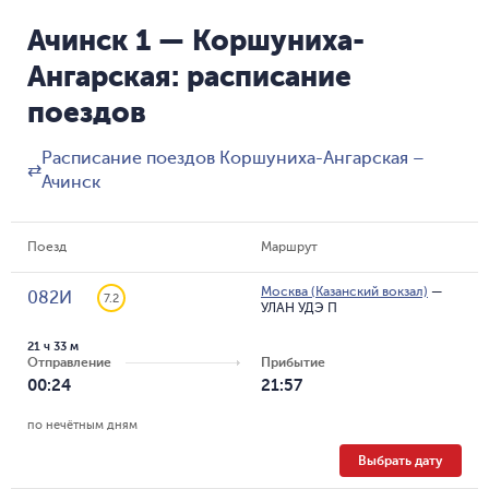
Ачинск 1 — Коршуниха-
Ангарская: расписание
поездов
Расписание поездов Коршуниха-Ангарская –
⇄
Ачинск
Поезд
Маршрут
Москва (Казанский вокзал)
—
082И
7.2
УЛАН УДЭ П
21 ч 33 м
Отправление
Прибытие
00:24
21:57
по нечётным дням
Выбрать дату