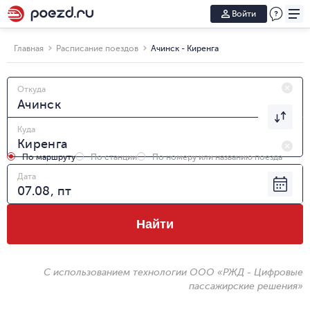
Войти
Главная
Расписание поездов
Ачинск - Киренга
Откуда
Куда
По маршруту
По станции
По номеру или названию поезда
Дата
Найти
С использованием технологии ООО «РЖД - Цифровые
пассажирские решения»