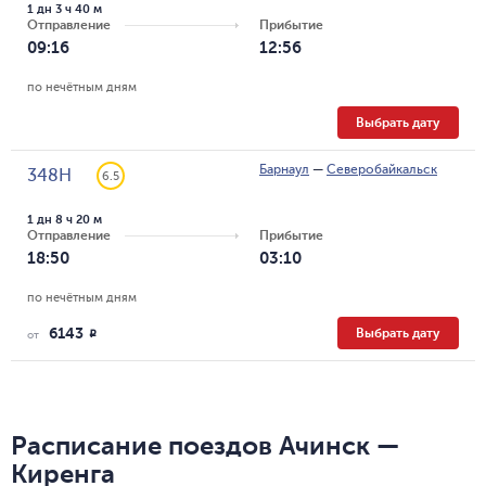
1 дн 3 ч 40 м
Отправление
Прибытие
09:16
12:56
по нечётным дням
Выбрать дату
Барнаул
—
Северобайкальск
348Н
6.5
1 дн 8 ч 20 м
Отправление
Прибытие
18:50
03:10
по нечётным дням
6143
Выбрать дату
R
от
Расписание поездов Ачинск —
Киренга