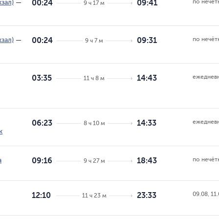
по нечёт
зал)
—
00:24
09:41
9 ч 17 м
по нечёт
зал)
—
00:24
09:31
9 ч 7 м
ежеднев
03:35
14:43
11 ч 8 м
ежеднев
06:23
14:33
8 ч 10 м
к
по нечёт
а
09:16
18:43
9 ч 27 м
09.08, 11.
12:10
23:33
11 ч 23 м