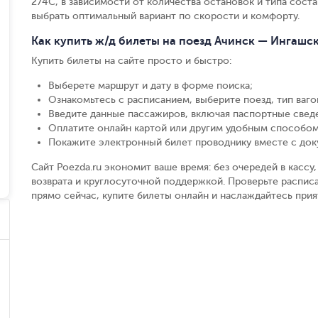
274С, в зависимости от количества остановок и типа соста
выбрать оптимальный вариант по скорости и комфорту.
Как купить ж/д билеты на поезд Ачинск — Ингашс
Купить билеты на сайте просто и быстро
:
Выберете маршрут и дату в форме поиска
;
Ознакомьтесь с расписанием, выберите поезд, тип вагон
Введите данные пассажиров, включая паспортные свед
Оплатите онлайн картой или другим удобным способом
Покажите электронный билет проводнику вместе с до
Сайт Poezda.ru экономит ваше время: без очередей в касс
возврата и круглосуточной поддержкой. Проверьте расписа
прямо сейчас, купите билеты онлайн и наслаждайтесь при