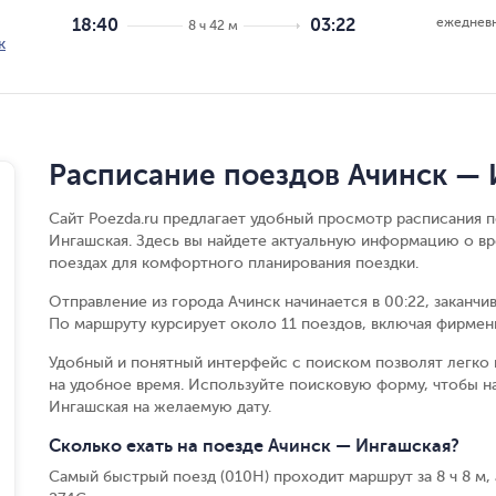
ежеднев
18:40
03:22
8 ч 42 м
к
Расписание поездов Ачинск —
Сайт Poezda.ru предлагает удобный просмотр расписания 
Ингашская. Здесь вы найдете актуальную информацию о вр
поездах для комфортного планирования поездки.
Отправление из города Ачинск начинается в 00:22, заканчи
По маршруту курсирует около 11 поездов, включая фирменн
Удобный и понятный интерфейс с поиском позволят легко 
на удобное время. Используйте поисковую форму, чтобы н
Ингашская на желаемую дату.
Сколько ехать на поезде Ачинск — Ингашская?
Самый быстрый поезд (010Н) проходит маршрут за 8 ч 8 м, 