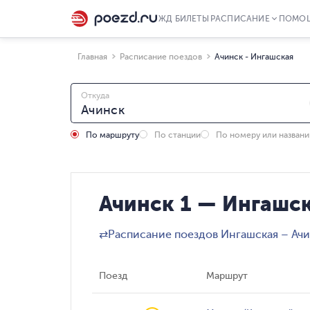
ЖД БИЛЕТЫ
РАСПИСАНИЕ
ПОМО
Главная
Расписание поездов
Ачинск - Ингашская
Откуда
По маршруту
По станции
По номеру или назван
Ачинск 1 — Ингашск
⇄
Расписание поездов Ингашская – Ач
Поезд
Маршрут