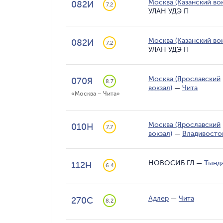
Москва (Казанский вок
082И
7.2
УЛАН УДЭ П
Москва (Казанский вок
082И
7.2
УЛАН УДЭ П
Москва (Ярославский
070Я
8.7
вокзал)
—
Чита
«Москва – Чита»
Москва (Ярославский
010Н
7.7
вокзал)
—
Владивосто
НОВОСИБ ГЛ
—
Тынд
112Н
6.4
Адлер
—
Чита
270С
8.2