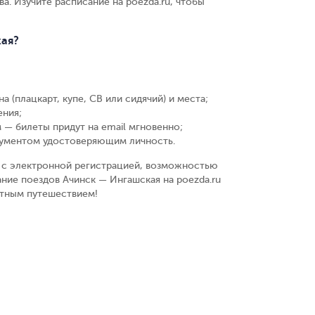
ва. Изучите расписание на poezda.ru, чтобы
кая?
а (плацкарт, купе, СВ или сидячий) и места
;
ения
;
 — билеты придут на email мгновенно
;
кументом удостоверяющим личность
.
у, с электронной регистрацией, возможностью
ние поездов Ачинск — Ингашская на poezda.ru
ятным путешествием!