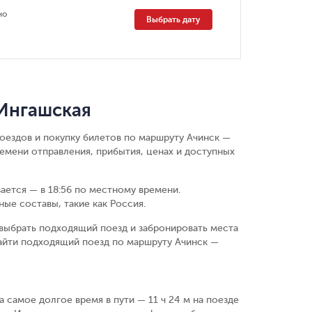
но
Выбрать дату
 Ингашская
поездов и покупку билетов по маршруту Ачинск —
емени отправления, прибытия, ценах и доступных
вается — в 18:56 по местному времени.
ые составы, такие как Россия.
выбрать подходящий поезд и забронировать места
айти подходящий поезд по маршруту Ачинск —
а самое долгое время в пути — 11 ч 24 м на поезде